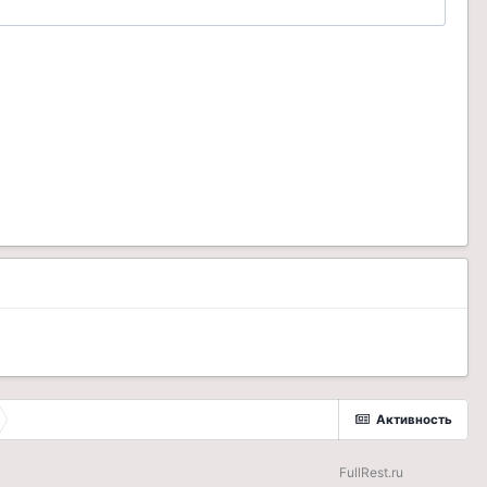
Активность
FullRest.ru