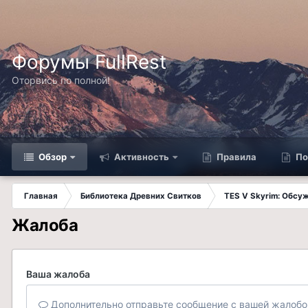
Форумы FullRest
Оторвись по полной!
Обзор
Активность
Правила
По
Главная
Библиотека Древних Свитков
TES V Skyrim: Обсу
Жалоба
Ваша жалоба
Дополнительно отправьте сообщение с вашей жалобо