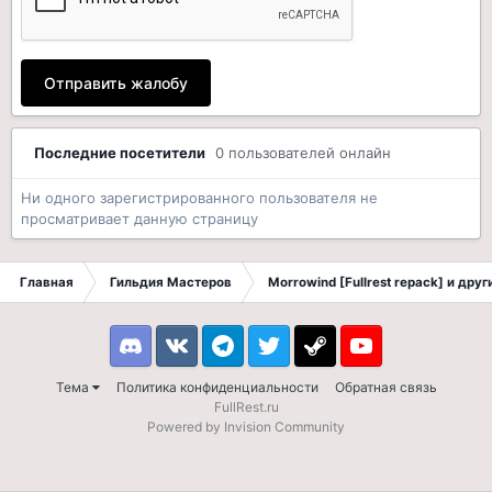
Отправить жалобу
Последние посетители
0 пользователей онлайн
Ни одного зарегистрированного пользователя не
просматривает данную страницу
Главная
Гильдия Мастеров
Morrowind [Fullrest repack] и дру
Discord
VK
Telegram
Twitter
Steam
Youtube
Тема
Политика конфиденциальности
Обратная связь
FullRest.ru
Powered by Invision Community