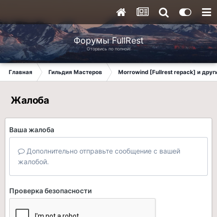
Форумы FullRest
Оторвись по полной!
Главная
Гильдия Мастеров
Morrowind [Fullrest repack] и дру
Жалоба
Ваша жалоба
Дополнительно отправьте сообщение с вашей
жалобой.
Проверка безопасности