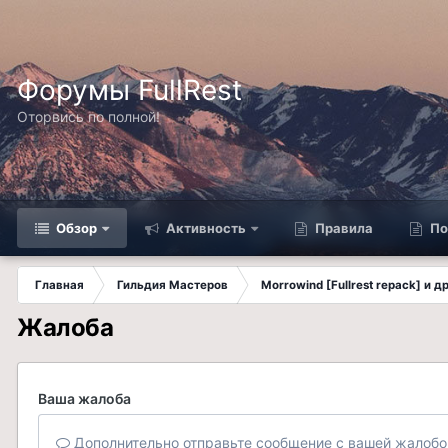
Форумы FullRest
Оторвись по полной!
Обзор
Активность
Правила
По
Главная
Гильдия Мастеров
Morrowind [Fullrest repack] и 
Жалоба
Ваша жалоба
Дополнительно отправьте сообщение с вашей жалобо