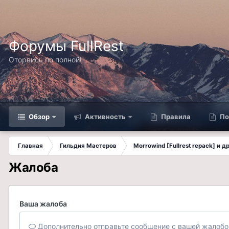
Форумы FullRest
Оторвись по полной!
Обзор
Активность
Правила
По
Главная
Гильдия Мастеров
Morrowind [Fullrest repack] и 
Жалоба
Ваша жалоба
Дополнительно отправьте сообщение с вашей жалобо