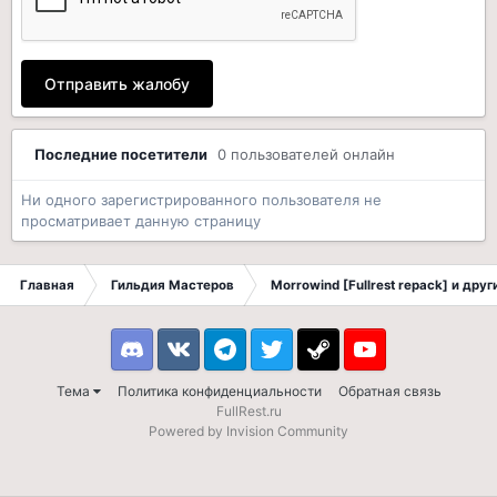
Отправить жалобу
Последние посетители
0 пользователей онлайн
Ни одного зарегистрированного пользователя не
просматривает данную страницу
Главная
Гильдия Мастеров
Morrowind [Fullrest repack] и дру
Discord
VK
Telegram
Twitter
Steam
Youtube
Тема
Политика конфиденциальности
Обратная связь
FullRest.ru
Powered by Invision Community