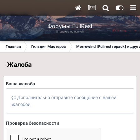
Форумы FullRest
Оторвись по полной!
Главная
Гильдия Мастеров
Morrowind [Fullrest repack] и дру
Жалоба
Ваша жалоба
Дополнительно отправьте сообщение с вашей
жалобой.
Проверка безопасности