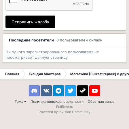
Отправить жалобу
Последние посетители
0 пользователей онлайн
Ни одного зарегистрированного пользователя не
просматривает данную страницу
Главная
Гильдия Мастеров
Morrowind [Fullrest repack] и дру
Discord
VK
Telegram
Twitter
Steam
Youtube
Тема
Политика конфиденциальности
Обратная связь
FullRest.ru
Powered by Invision Community