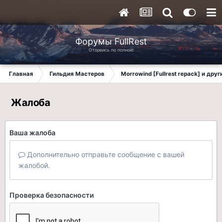
Форумы FullRest
Оторвись по полной!
Главная
Гильдия Мастеров
Morrowind [Fullrest repack] и дру
Жалоба
Ваша жалоба
Дополнительно отправьте сообщение с вашей
жалобой.
Проверка безопасности