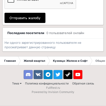
Отправить жалобу
Последние посетители
0 пользователей онлайн
Ни одного зарегистрированного пользователя не
просматривает данную страницу
Главная
Жилой квартал
Кузница: Железо и Софт
Общие 
Discord
VK
Telegram
Twitter
Steam
Youtube
Тема
Политика конфиденциальности
Обратная связь
FullRest.ru
Powered by Invision Community