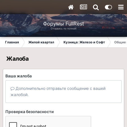
Форумы FullRest
Оторвись по полной!
Главная
Жилой квартал
Кузница: Железо и Софт
Общие 
Жалоба
Ваша жалоба
Дополнительно отправьте сообщение с вашей
жалобой.
Проверка безопасности