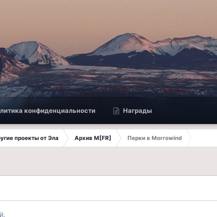
литика конфиденциальности
Награды
другие проекты от Эла
Архив M[FR]
Перки в Morrowind
й.