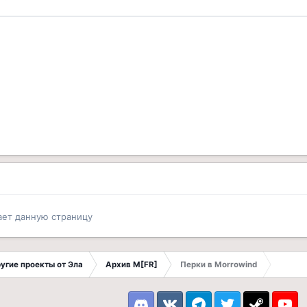
ает данную страницу
другие проекты от Эла
Архив M[FR]
Перки в Morrowind