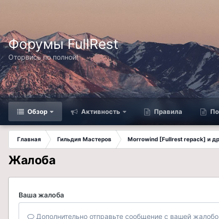
Форумы FullRest
Оторвись по полной!
Обзор
Активность
Правила
По
Главная
Гильдия Мастеров
Morrowind [Fullrest repack] и 
Жалоба
Ваша жалоба
Дополнительно отправьте сообщение с вашей жалобо