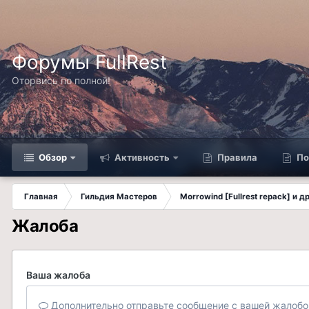
Форумы FullRest
Оторвись по полной!
Обзор
Активность
Правила
По
Главная
Гильдия Мастеров
Morrowind [Fullrest repack] и 
Жалоба
Ваша жалоба
Дополнительно отправьте сообщение с вашей жалобо