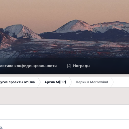
литика конфиденциальности
Награды
другие проекты от Эла
Архив M[FR]
Перки в Morrowind
й.