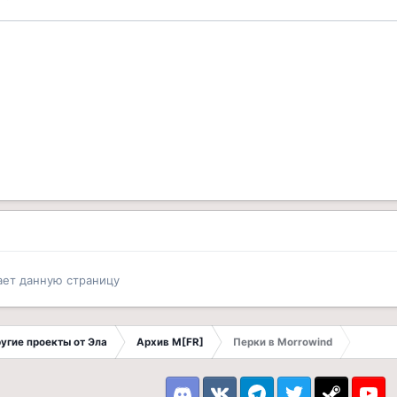
ает данную страницу
другие проекты от Эла
Архив M[FR]
Перки в Morrowind