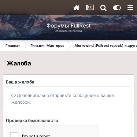
Форумы FullRest
Оторвись по полной!
Главная
Гильдия Мастеров
Morrowind [Fullrest repack] и дру
Жалоба
Ваша жалоба
Дополнительно отправьте сообщение с вашей
жалобой.
Проверка безопасности