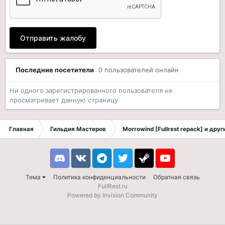
Отправить жалобу
Последние посетители
0 пользователей онлайн
Ни одного зарегистрированного пользователя не
просматривает данную страницу
Главная
Гильдия Мастеров
Morrowind [Fullrest repack] и дру
Discord
VK
Telegram
Twitter
Steam
Youtube
Тема
Политика конфиденциальности
Обратная связь
FullRest.ru
Powered by Invision Community