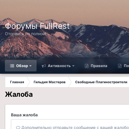
Форумы FullRest
Оторвись по полной!
Обзор
Активность
Правила
По
Главная
Гильдия Мастеров
Свободные Плагиностроители
Жалоба
Ваша жалоба
Дополнительно отправьте сообщение с вашей жалобо