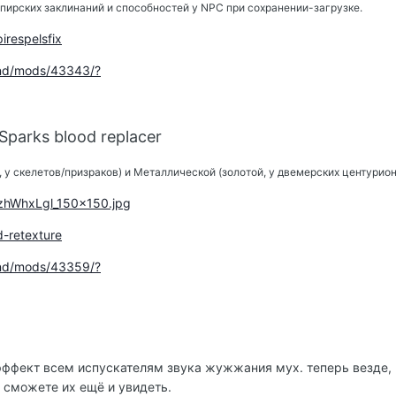
пирских заклинаний и способностей у NPC при сохранении-загрузке
.
pirespelsfix
.nd/mods/43343/?
Sparks blood replacer
 у скелетов/призраков) и Металлической (золотой, у двемерских центурион
/t/zhWhxLgl_150x150.jpg
od-retexture
.nd/mods/43359/?
ффект всем испускателям звука жужжания мух. теперь везде, 
 сможете их ещё и увидеть.