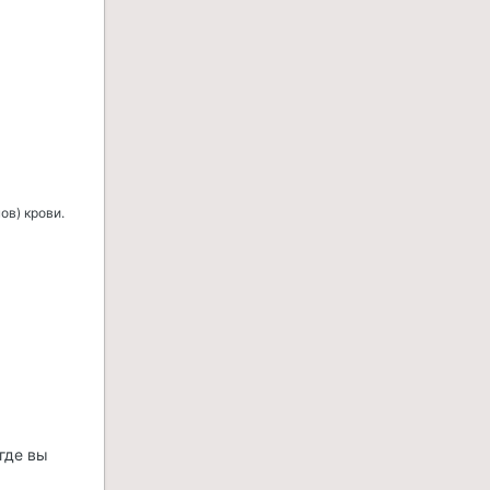
ов) крови.
где вы