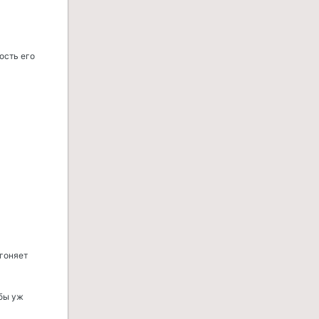
ость его
згоняет
 бы уж