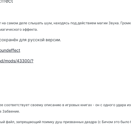
Effect
т на самом деле слышать шум, находясь под действием магии Звука. Громк
магического эффекта.
есохранён для русской версии.
soundeffect
.nd/mods/43300/?
ее соответствует своему описанию в игровых книгах - он с одного удара и
в Забвение.
ный файл, запрещающий поимку душ призванных даэдра (с Бичом это было