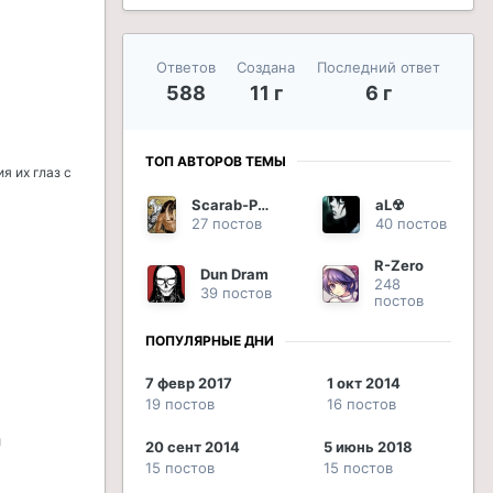
Ответов
Создана
Последний ответ
588
11 г
6 г
ТОП АВТОРОВ ТЕМЫ
я их глаз с
Scarab-Phoenix
aL☢
27 постов
40 постов
R-Zero
Dun Dram
248
39 постов
постов
ПОПУЛЯРНЫЕ ДНИ
7 февр 2017
1 окт 2014
19 постов
16 постов
и
20 сент 2014
5 июнь 2018
15 постов
15 постов