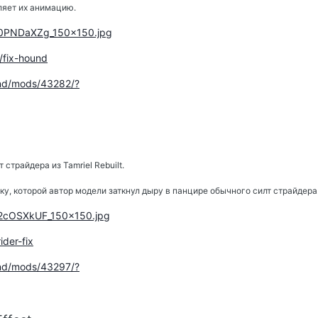
ляет их анимацию.
l/t/0PNDaXZg_150x150.jpg
s/fix-hound
.nd/mods/43282/?
страйдера из Tamriel Rebuilt.
у, которой автор модели заткнул дыру в панцире обычного силт страйдера
l/t/2cOSXkUF_150x150.jpg
rider-fix
.nd/mods/43297/?