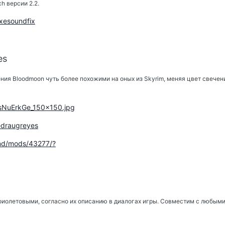
h версии 2.2.
/axesoundfix
es
ния Bloodmoon чуть более похожими на оных из Skyrim, меняя цвет свечени
/t/sNuErkGe_150x150.jpg
kedraugreyes
.nd/mods/43277/?
фиолетовыми, согласно их описанию в диалогах игры. Совместим с любым