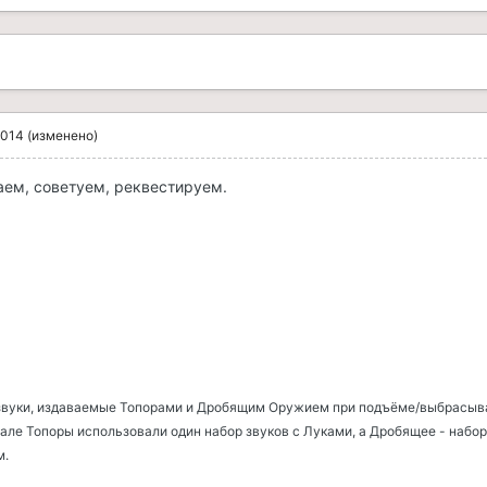
2014
(изменено)
аем, советуем, реквестируем.
звуки, издаваемые Топорами и Дробящим Оружием при подъёме/выбрасыв
нале Топоры использовали один набор звуков с Луками, а Дробящее - набор
м.