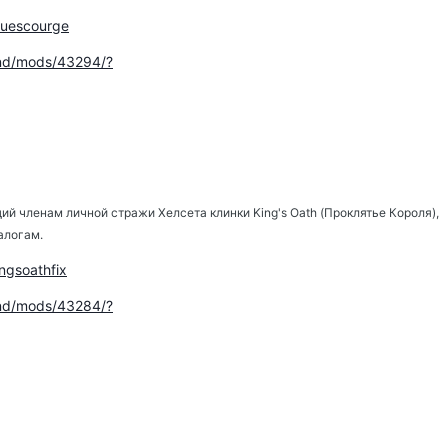
truescourge
.nd/mods/43294/?
й членам личной стражи Хелсета клинки King's Oath (Проклятье Короля),
алогам.
ingsoathfix
.nd/mods/43284/?