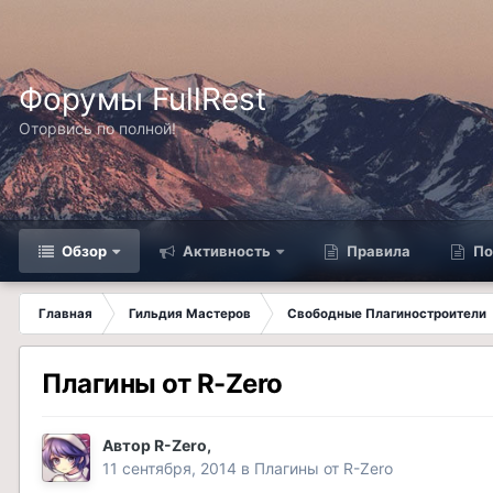
Форумы FullRest
Оторвись по полной!
Обзор
Активность
Правила
По
Главная
Гильдия Мастеров
Свободные Плагиностроители
Плагины от R-Zero
Автор
R-Zero
,
11 сентября, 2014
в
Плагины от R-Zero