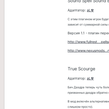
Sound Spell Sound 
Адаптатор:
aL☢
С этим плагином игрок буде
зависит от суммарной силы 
Версия 1.1 - плагин пер
http://www.fullrest....pell
http://www.nexusmods..
True Scourge
Адаптатор:
aL☢
Бич Даэдра теперь чуть бол
призванных даэдра обратно 
В мод включён альтернатив
слишком просто).