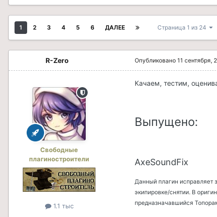
1
2
3
4
5
6
ДАЛЕЕ
Страница 1 из 24
R-Zero
Опубликовано
11 сентября, 
Качаем, тестим, оценив
Выпущено:
Свободные
плагиностроители
AxeSoundFix
Данный плагин исправляет 
экипировке/снятии. В ориги
предназначавшийся Топора
1.1 тыс