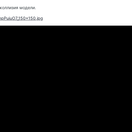
 коллизия модели.
/t/npPuiuO7_150x150.jpg