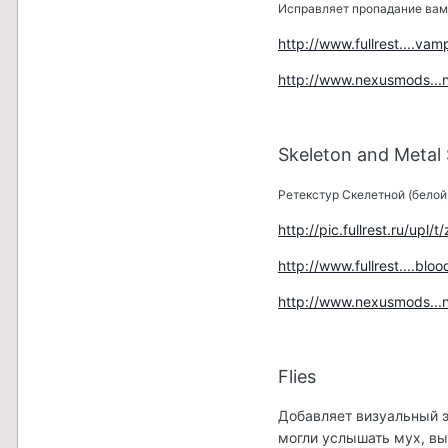
Исправляет пропадание вам
http://www.fullrest....vam
http://www.nexusmods..
Skeleton and Metal 
Ретекстур Скелетной (белой,
http://pic.fullrest.ru/upl
http://www.fullrest....blo
http://www.nexusmods..
Flies
Добавляет визуальный э
могли услышать мух, вы