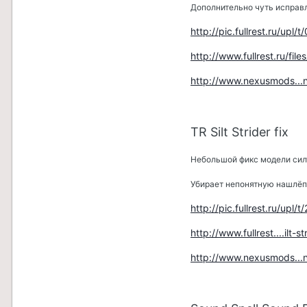
Дополнительно чуть исправ
http://pic.fullrest.ru/up
http://www.fullrest.ru/file
http://www.nexusmods..
TR Silt Strider fix
Небольшой фикс модели силт 
Убирает непонятную нашлёпк
http://pic.fullrest.ru/up
http://www.fullrest....ilt-st
http://www.nexusmods..