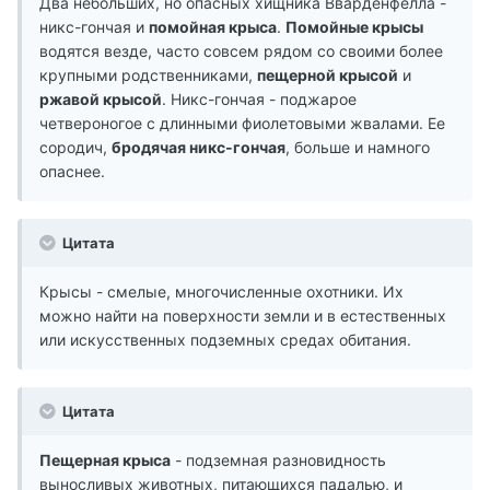
Два небольших, но опасных хищника Вварденфелла -
никс-гончая и
помойная крыса
.
Помойные крысы
водятся везде, часто совсем рядом со своими более
крупными родственниками,
пещерной крысой
и
ржавой крысой
. Никс-гончая - поджарое
четвероногое с длинными фиолетовыми жвалами. Ее
сородич,
бродячая никс-гончая
, больше и намного
опаснее.
Цитата
Крысы - смелые, многочисленные охотники. Их
можно найти на поверхности земли и в естественных
или искусственных подземных средах обитания.
Цитата
Пещерная крыса
- подземная разновидность
выносливых животных, питающихся падалью, и