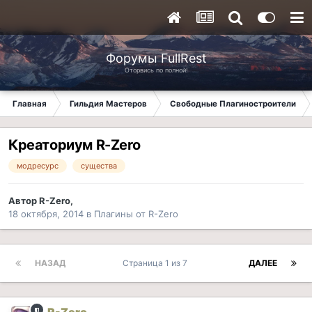
Форумы FullRest
Оторвись по полной!
Главная
Гильдия Мастеров
Свободные Плагиностроители
Креаториум R-Zero
модресурс
существа
Автор
R-Zero
,
18 октября, 2014
в
Плагины от R-Zero
НАЗАД
Страница 1 из 7
ДАЛЕЕ