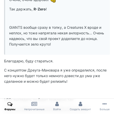
Так держать,
R-Zero
!
GIANTS вообще сразу в топку, а Creatures X вроде и
неплох, но тоже напрягала некая анлорность... Очень
надеюсь, что вы свой проект доделаете до конца.
Получается зело круто!
Благодарю, буду стараться.
С концептом Дреуга-Мановара я уже определился, после
него нужно будет только немного довести до ума уже
сделанное и можно будет релизить!
UPD: выглядеть он будет примерно так:
http://pic.fullrest.ru/upl/t/VVVzMVpF_150x150.png
Форумы
Непрочитанные
Войти
Создать аккаунт
Больше