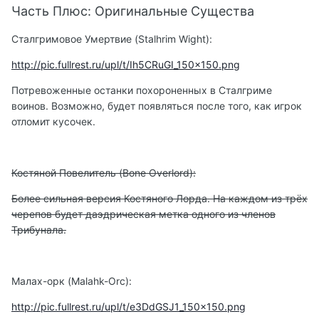
Часть Плюс: Оригинальные Существа
Сталгримовое Умертвие (Stalhrim Wight):
http://pic.fullrest.ru/upl/t/Ih5CRuGI_150x150.png
Потревоженные останки похороненных в Сталгриме
воинов. Возможно, будет появляться после того, как игрок
отломит кусочек.
Костяной Повелитель (Bone Overlord):
Более сильная версия Костяного Лорда. На каждом из трёх
черепов будет даэдрическая метка одного из членов
Трибунала.
Малах-орк (Malahk-Orc):
http://pic.fullrest.ru/upl/t/e3DdGSJ1_150x150.png