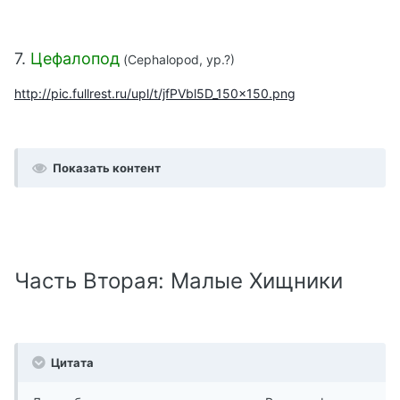
7.
Цефалопод
(Cephalopod,
ур.
?)
http://pic.fullrest.ru/upl/t/jfPVbl5D_150x150.png
Показать контент
Часть Вторая: Малые Хищники
Цитата