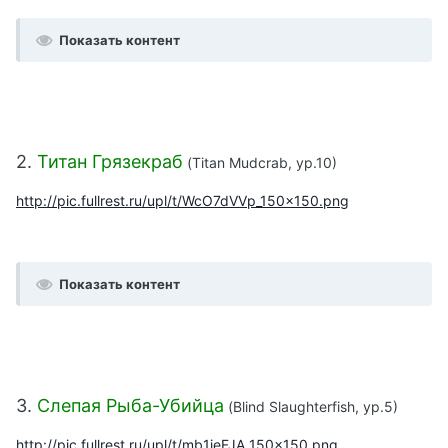
Показать контент
2.
Титан Грязекраб
(Titan Mudcrab, ур.10)
http://pic.fullrest.ru/upl/t/WcO7dVVp_150x150.png
Показать контент
3.
Слепая Рыба-Убийца
(Blind Slaughterfish, ур.5)
http://pic.fullrest.ru/upl/t/mb1ieFJA_150x150.png