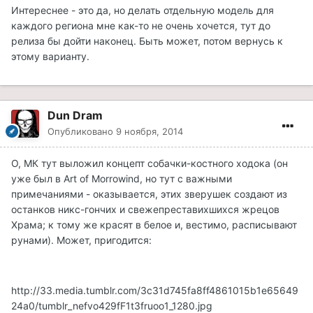
Интереснее - это да, но делать отдельную модель для
каждого региона мне как-то не очень хочется, тут до
релиза бы дойти наконец. Быть может, потом вернусь к
этому варианту.
Dun Dram
Опубликовано
9 ноября, 2014
О, МК тут выложил концепт собачки-костного ходока (он
уже был в Art of Morrowind, но тут с важными
примечаниями - оказывается, этих зверушек создают из
останков никс-гончих и свежепреставихшихся жрецов
Храма; к тому же красят в белое и, вестимо, расписывают
рунами). Может, пригодится:
http://33.media.tumblr.com/3c31d745fa8ff4861015b1e65649
24a0/tumblr_nefvo429fF1t3fruoo1_1280.jpg