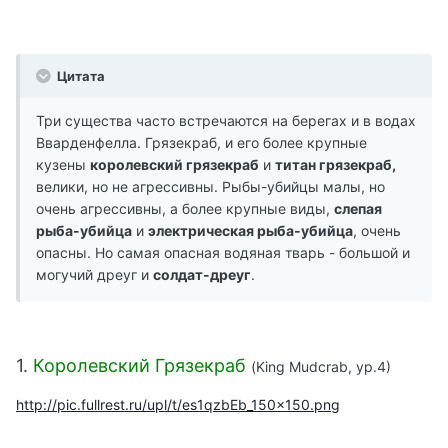
Цитата
Три существа часто встречаются на берегах и в водах
Вварденфелла. Грязекраб, и его более крупные
кузены
королевский грязекраб
и
титан грязекраб,
велики, но не агрессивны. Рыбы-убийцы малы, но
очень агрессивны, а более крупные виды,
слепая
рыба-убийца
и
электрическая рыба-убийца
, очень
опасны. Но самая опасная водяная тварь - большой и
могучий дреуг и
солдат-дреуг
.
1.
Королевский Грязекраб
(King Mudcrab, ур.4)
http://pic.fullrest.ru/upl/t/es1qzbEb_150x150.png