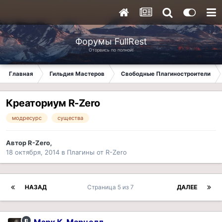
Форумы FullRest
Оторвись по полной!
Главная
Гильдия Мастеров
Свободные Плагиностроители
Креаториум R-Zero
модресурс
существа
Автор
R-Zero
,
18 октября, 2014
в
Плагины от R-Zero
НАЗАД
Страница 5 из 7
ДАЛЕЕ