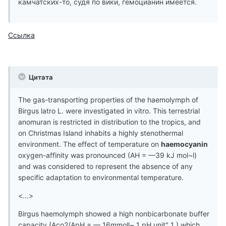
камчатских-то, судя по вики, гемоцианин имеется.
Ссылка
Цитата
The gas-transporting properties of the haemolymph of
Birgus latro L. were investigated in vitro. This terrestrial
anomuran is restricted in distribution to the tropics, and
on Christmas Island inhabits a highly stenothermal
environment. The effect of temperature on
haemocyanin
oxygen-affinity was pronounced (AH = —39 kJ mol~l)
and was considered to represent the absence of any
specific adaptation to environmental temperature.
<...>
Birgus haemolymph showed a high nonbicarbonate buffer
capacity (Aco2/ApH = — 16mmoll~ 1 pH unit" 1 ) which