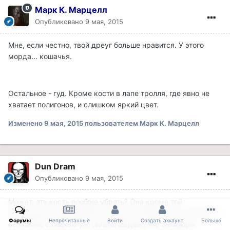
Марк К. Марцелл
Опубликовано
9 мая, 2015
Мне, если честно, твой дреуг больше нравится. У этого
морда... кошачья.
Остальное - гуд. Кроме кости в лапе тролля, где явно не
хватает полигонов, и слишком яркий цвет.
Изменено
9 мая, 2015
пользователем Марк К. Марцелл
Dun Dram
Опубликовано
9 мая, 2015
Может, эту кость вообще убрать? Она кроме той
анимгруппы, где кричер ее грызет, в общем-то не нужна, а
Форумы
Непрочитанные
Войти
Создать аккаунт
Больше
ее наличе слишком уж сильно выдает, что анимация