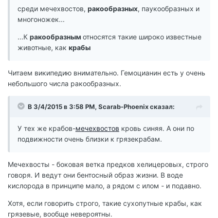
среди мечехвостов,
ракообразных
, паукообразных и
многоножек...
...К
ракообразным
относятся такие широко известные
животные, как
крабы
Читаем википедию внимательно. Гемоцианин есть у очень
небольшого числа ракообразных.
В 3/4/2015 в 3:58 PM, Scarab-Phoenix сказал:
У тех же крабов-
мечехвостов
кровь синяя. А они по
подвижности очень близки к грязекрабам.
Мечехвосты - боковая ветка предков хелицеровых, строго
говоря. И ведут они бентосный образ жизни. В воде
кислорода в принципе мало, а рядом с илом - и подавно.
Хотя, если говорить строго, такие сухопутные крабы, как
грязевые, вообще невероятны.