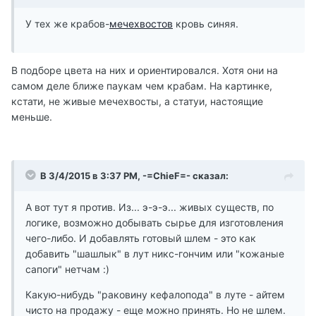
У тех же крабов-
мечехвостов
кровь синяя.
В подборе цвета на них и ориентировался. Хотя они на
самом деле ближе паукам чем крабам. На картинке,
кстати, не живые мечехвосты, а статуи, настоящие
меньше.
В 3/4/2015 в 3:37 PM, -=ChieF=- сказал:
А вот тут я против. Из... э-э-э... живых существ, по
логике, возможно добывать сырье для изготовления
чего-либо. И добавлять готовый шлем - это как
добавить "шашлык" в лут никс-гончим или "кожаные
сапоги" нетчам :)
Какую-нибудь "раковину кефалопода" в луте - айтем
чисто на продажу - еще можно принять. Но не шлем.