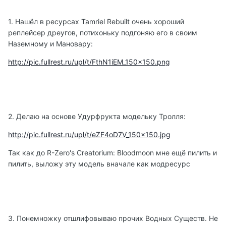
1. Нашёл в ресурсах Tamriel Rebuilt очень хороший
реплейсер дреугов, потихоньку подгоняю его в своим
Наземному и Мановару:
http://pic.fullrest.ru/upl/t/FthN1iEM_150x150.png
2. Делаю на основе Удурфрукта модельку Тролля:
http://pic.fullrest.ru/upl/t/eZF4oD7V_150x150.jpg
Так как до R-Zero's Creatorium: Bloodmoon мне ещё пилить и
пилить, выложу эту модель вначале как модресурс
3. Понемножку отшлифовываю прочих Водных Существ. Не