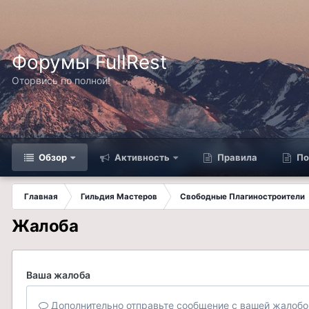
Форумы FullRest
Оторвись по полной!
Обзор
Активность
Правила
По
Главная
Гильдия Мастеров
Свободные Плагиностроители
Жалоба
Ваша жалоба
Дополнительно отправьте сообщение с вашей жалобо