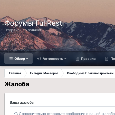
Форумы FullRest
Оторвись по полной!
Обзор
Активность
Правила
По
Главная
Гильдия Мастеров
Свободные Плагиностроители
Жалоба
Ваша жалоба
Дополнительно отправьте сообщение с вашей жалобо