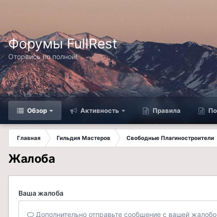
Форумы FullRest
Оторвись по полной!
Обзор
Активность
Правила
По
Главная
Гильдия Мастеров
Свободные Плагиностроители
Жалоба
Ваша жалоба
Дополнительно отправьте сообщение с вашей жалобо