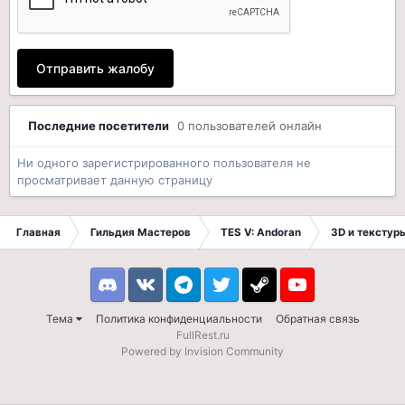
Отправить жалобу
Последние посетители
0 пользователей онлайн
Ни одного зарегистрированного пользователя не
просматривает данную страницу
Главная
Гильдия Мастеров
TES V: Andoran
3D и текстур
Discord
VK
Telegram
Twitter
Steam
Youtube
Тема
Политика конфиденциальности
Обратная связь
FullRest.ru
Powered by Invision Community