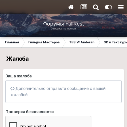
Форумы FullRest
Оторвись по полной!
Главная
Гильдия Мастеров
TES V: Andoran
3D и текстур
Жалоба
Ваша жалоба
Дополнительно отправьте сообщение с вашей
жалобой.
Проверка безопасности