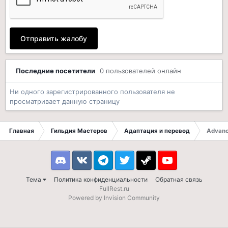
Отправить жалобу
Последние посетители
0 пользователей онлайн
Ни одного зарегистрированного пользователя не
просматривает данную страницу
Главная
Гильдия Мастеров
Адаптация и перевод
Advanc
Discord
VK
Telegram
Twitter
Steam
Youtube
Тема
Политика конфиденциальности
Обратная связь
FullRest.ru
Powered by Invision Community