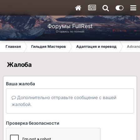
Форумы FullRest
Оторвись по полной!
Главная
Гильдия Мастеров
Адаптация и перевод
Advanc
Жалоба
Ваша жалоба
Дополнительно отправьте сообщение с вашей
жалобой.
Проверка безопасности