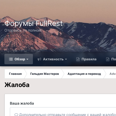
Форумы FullRest
Оторвись по полной!
Обзор
Активность
Правила
По
Главная
Гильдия Мастеров
Адаптация и перевод
Adv
Жалоба
Ваша жалоба
Дополнительно отправьте сообщение с вашей жалобо