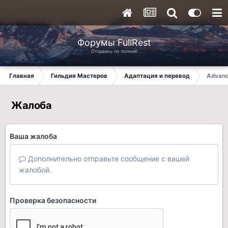
Форумы FullRest
Оторвись по полной!
Главная
Гильдия Мастеров
Адаптация и перевод
Advanc
Жалоба
Ваша жалоба
Дополнительно отправьте сообщение с вашей
жалобой.
Проверка безопасности