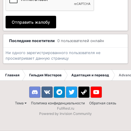
Отправить жалобу
Последние посетители
0 пользователей онлайн
Ни одного зарегистрированного пользователя не
просматривает данную страницу
Главная
Гильдия Мастеров
Адаптация и перевод
Advanc
Discord
VK
Telegram
Twitter
Steam
Youtube
Тема
Политика конфиденциальности
Обратная связь
FullRest.ru
Powered by Invision Community