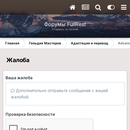
Форумы FullRest
Оторвись по полной!
Главная
Гильдия Мастеров
Адаптация и перевод
Advanc
Жалоба
Ваша жалоба
Дополнительно отправьте сообщение с вашей
жалобой.
Проверка безопасности