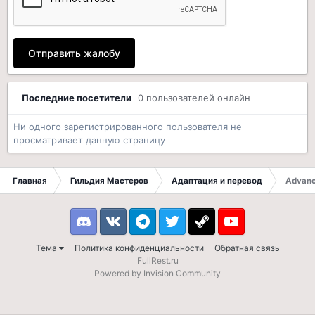
Отправить жалобу
Последние посетители
0 пользователей онлайн
Ни одного зарегистрированного пользователя не
просматривает данную страницу
Главная
Гильдия Мастеров
Адаптация и перевод
Advanc
Discord
VK
Telegram
Twitter
Steam
Youtube
Тема
Политика конфиденциальности
Обратная связь
FullRest.ru
Powered by Invision Community