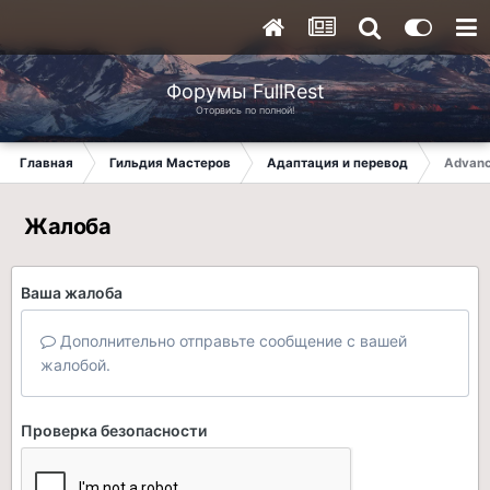
Форумы FullRest
Оторвись по полной!
Главная
Гильдия Мастеров
Адаптация и перевод
Advanc
Жалоба
Ваша жалоба
Дополнительно отправьте сообщение с вашей
жалобой.
Проверка безопасности