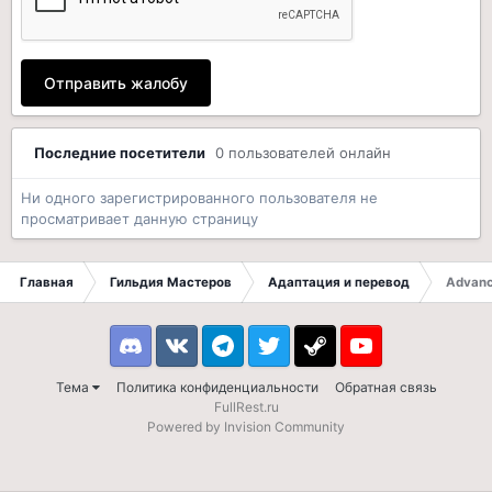
Отправить жалобу
Последние посетители
0 пользователей онлайн
Ни одного зарегистрированного пользователя не
просматривает данную страницу
Главная
Гильдия Мастеров
Адаптация и перевод
Advanc
Discord
VK
Telegram
Twitter
Steam
Youtube
Тема
Политика конфиденциальности
Обратная связь
FullRest.ru
Powered by Invision Community