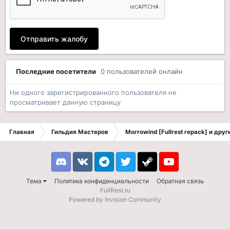
Отправить жалобу
Последние посетители
0 пользователей онлайн
Ни одного зарегистрированного пользователя не
просматривает данную страницу
Главная
Гильдия Мастеров
Morrowind [Fullrest repack] и дру
Discord
VK
Telegram
Twitter
Steam
Youtube
Тема
Политика конфиденциальности
Обратная связь
FullRest.ru
Powered by Invision Community