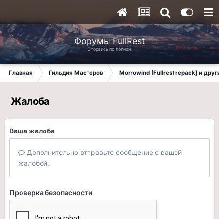
Форумы FullRest
Оторвись по полной!
Главная
Гильдия Мастеров
Morrowind [Fullrest repack] и дру
Жалоба
Ваша жалоба
Дополнительно отправьте сообщение с вашей
жалобой.
Проверка безопасности