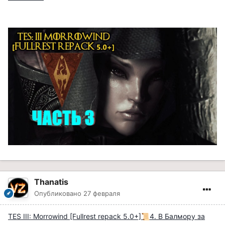
Thanatis
Опубликовано
27 февраля
TES III: Morrowind [Fullrest repack 5.0+]
4. В Балмору за
📜