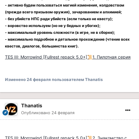
- активно будем пользоваться магией изменения, колдовством
(прежде всего призывом оружия), зачарованием и алхимией;
- без убийств НПС ради убийств (если только не квесту);
- воровство используем (но не у бедных и убогих);
- максимальный уровень сложности (в игре, не в сборке);
- максимально подробное и детальное прохождение (чтение всех
квестов, диалогов, большинства книг).
TES III: Morrowind [Fullrest repack 5.0+]
1. Пилотная серия
📜
Изменено
24 февраля
пользователем Thanatis
Thanatis
Опубликовано
24 февраля
TES III: Morrowind [Fullrest repack 5.0+]
2. Знакомство с
📜