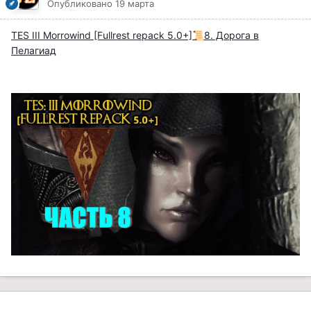
Опубликовано
19 марта
TES III Morrowind [Fullrest repack 5.0+]
8. Дорога в
📜
Пелагиад