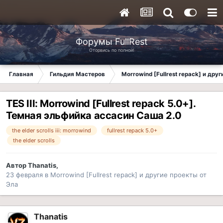
Форумы FullRest
Оторвись по полной!
Главная
Гильдия Мастеров
Morrowind [Fullrest repack] и дру
TES III: Morrowind [Fullrest repack 5.0+].
Темная эльфийка ассасин Саша 2.0
the elder scrolls iii: morrowind
fullrest repack 5.0+
the elder scrolls
Автор
Thanatis
,
23 февраля
в
Morrowind [Fullrest repack] и другие проекты от
Эла
Thanatis