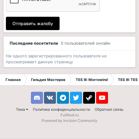
Отправить жалобу
Последние посетители
0 пользователей онлайн
Ни одного зарегистрированного пользователя не
просматривает данную страницу
Главная
Гильдия Мастеров
TES III: Morrowind
TES III: TES
Discord
VK
Telegram
Twitter
Steam
Youtube
Тема
Политика конфиденциальности
Обратная связь
FullRest.ru
Powered by Invision Community