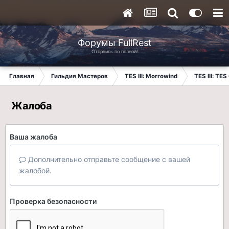
Форумы FullRest
Оторвись по полной!
Главная
Гильдия Мастеров
TES III: Morrowind
TES III: TES
Жалоба
Ваша жалоба
Дополнительно отправьте сообщение с вашей
жалобой.
Проверка безопасности