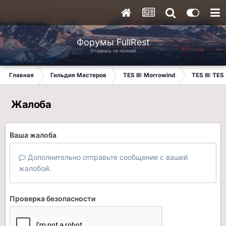
Форумы FullRest
Оторвись по полной!
Главная
Гильдия Мастеров
TES III: Morrowind
TES III: TES
Жалоба
Ваша жалоба
Дополнительно отправьте сообщение с вашей
жалобой.
Проверка безопасности