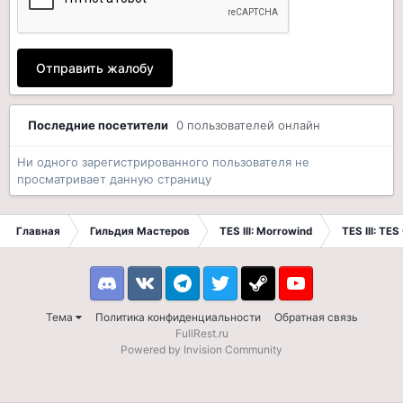
Отправить жалобу
Последние посетители
0 пользователей онлайн
Ни одного зарегистрированного пользователя не
просматривает данную страницу
Главная
Гильдия Мастеров
TES III: Morrowind
TES III: TES
Discord
VK
Telegram
Twitter
Steam
Youtube
Тема
Политика конфиденциальности
Обратная связь
FullRest.ru
Powered by Invision Community