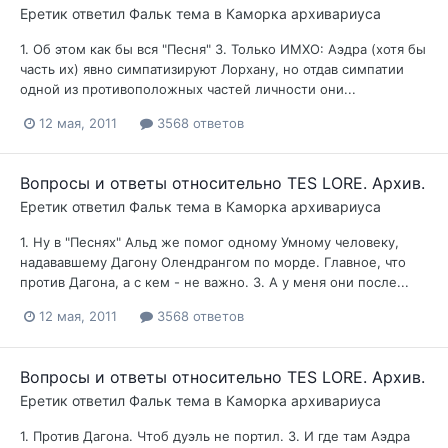
Еретик
ответил
Фальк
тема в
Каморка архивариуса
1. Об этом как бы вся "Песня" 3. Только ИМХО: Аэдра (хотя бы
часть их) явно симпатизируют Лорхану, но отдав симпатии
одной из противоположных частей личности они...
12 мая, 2011
3568 ответов
Вопросы и ответы относительно TES LORE. Архив.
Еретик
ответил
Фальк
тема в
Каморка архивариуса
1. Ну в "Песнях" Альд же помог одному Умному человеку,
надававшему Дагону Олендрангом по морде. Главное, что
против Дагона, а с кем - не важно. 3. А у меня они после...
12 мая, 2011
3568 ответов
Вопросы и ответы относительно TES LORE. Архив.
Еретик
ответил
Фальк
тема в
Каморка архивариуса
1. Против Дагона. Чтоб дуэль не портил. 3. И где там Аэдра