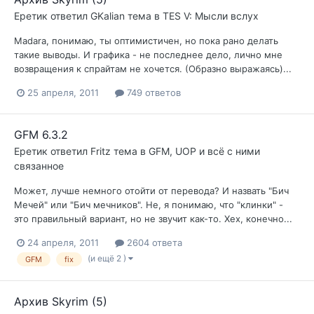
Еретик
ответил
GKalian
тема в
TES V: Мысли вслух
Mаdara, понимаю, ты оптимистичен, но пока рано делать
такие выводы. И графика - не последнее дело, лично мне
возвращения к спрайтам не хочется. (Образно выражаясь)...
25 апреля, 2011
749 ответов
GFM 6.3.2
Еретик
ответил
Fritz
тема в
GFM, UOP и всё с ними
связанное
Может, лучше немного отойти от перевода? И назвать "Бич
Мечей" или "Бич мечников". Не, я понимаю, что "клинки" -
это правильный вариант, но не звучит как-то. Хех, конечно...
24 апреля, 2011
2604 ответа
(и ещё 2 )
GFM
fix
Архив Skyrim (5)