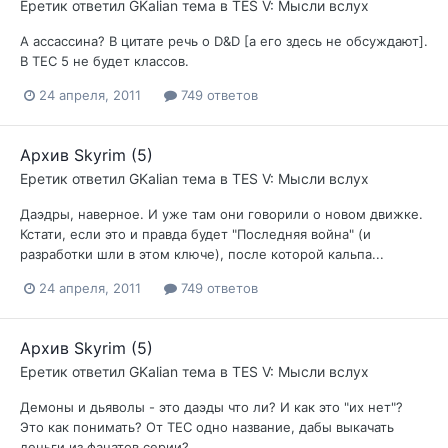
Еретик
ответил
GKalian
тема в
TES V: Мысли вслух
А ассассина? В цитате речь о D&D [а его здесь не обсуждают].
В ТЕС 5 не будет классов.
24 апреля, 2011
749 ответов
Архив Skyrim (5)
Еретик
ответил
GKalian
тема в
TES V: Мысли вслух
Даэдры, наверное. И уже там они говорили о новом движке.
Кстати, если это и правда будет "Последняя война" (и
разработки шли в этом ключе), после которой кальпа...
24 апреля, 2011
749 ответов
Архив Skyrim (5)
Еретик
ответил
GKalian
тема в
TES V: Мысли вслух
Демоны и дьяволы - это даэды что ли? И как это "их нет"?
Это как понимать? От ТЕС одно название, дабы выкачать
деньги из фанатов серии?