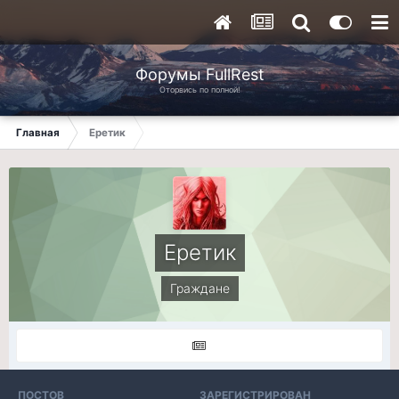
Форумы FullRest
Оторвись по полной!
Главная
Еретик
Еретик
Граждане
ПОСТОВ
ЗАРЕГИСТРИРОВАН