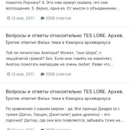
помогли Лорхану? 4. Это нам оракул сказала, что они
воплощения. 5. Верно, одна из. От мысли о объединении...
12 мая, 2011
3568 ответов
Вопросы и ответы относительно TES LORE. Архив.
Еретик
ответил
Фальк
тема в
Каморка архивариуса
Той ли личностью Акатоша? Может, "сын Шора", с
чешуйчатой гривой? Хех. Если мне память не изменяет,
Акатош помогать имперцам не очень любит. Разве что...
12 мая, 2011
3568 ответов
Вопросы и ответы относительно TES LORE. Архив.
Еретик
ответил
Фальк
тема в
Каморка архивариуса
По сравнению с нашим миром - да. Все принцы Даэдра (а с
тремя (Дагон, Гирцин, Джиггалаг) даже дрались) - это
парочка? Даггер, где они все появляются, забывать тоже не...