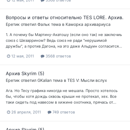
12 мая, 2011
3568 ответов
Вопросы и ответы относительно TES LORE. Архив.
Еретик
ответил
Фальк
тема в
Каморка архивариуса
1. А почему бы Мартину-Акатошу (если оно так) не заключиь
союз с Шезаррином? Ведь союз не ради "нерушимой
дружбы", а против Дагона, на это даже Альдуин согласится...
12 мая, 2011
3568 ответов
Архив Skyrim (5)
Еретик
ответил
GKalian
тема в
TES V: Мысли вслух
Ага. Но Тесу графика никогда не мешала. Просто хотелось
бы, чтобы хотя дождь сквозь крыши не протекал, хех. Все
таки сидеть под навесом в хижине охотника, прячась от...
26 апреля, 2011
749 ответов
Архив Skyrim (5)