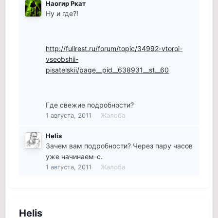
Наогир Ркат
Ну и где?!
http://fullrest.ru/forum/topic/34992-vtoroi-
vseobshii-
pisatelskii/page__pid__638931__st__60
Где свежие подробности?
1 августа, 2011
Жалоба
Helis
Зачем вам подробности? Через пару часов
уже начинаем-с.
1 августа, 2011
Жалоба
Helis