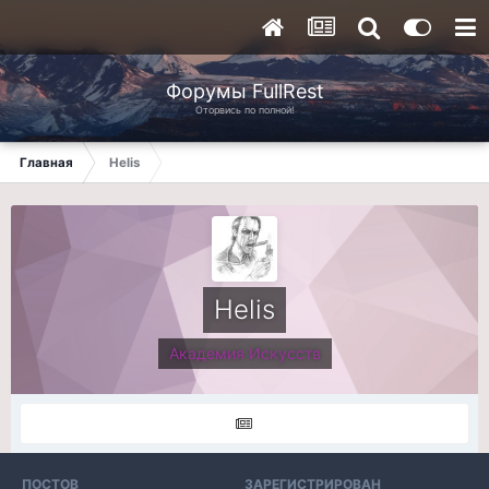
Форумы FullRest
Оторвись по полной!
Главная
Helis
Helis
Академия Искусств
ПОСТОВ
ЗАРЕГИСТРИРОВАН