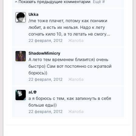
Показать предыдущие комментарии
Ещё #
Ukka
/me тоже плачет, потому как пончики
любит, а есть их нельзя. Надо к лету
согнать кило 10, а то летать не смогу...
22 февраля, 2012
Жалоба
ShadowMimicry
А лето тем временем близится) очень
быстро) Сам вот постоянно со жратвой
борюсь))
22 февраля, 2012
Жалоба
aL☢
а я борюсь с тем, как запихнуть в себя
больше еды))
22 февраля, 2012
Жалоба