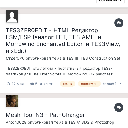
СОРТИРОВКА
TES3ZER0EDIT - HTML Редактор
ESM/ESP (аналог EET, ТЕS АМЕ, и
Morrowind Enchanted Editor, и TES3View,
и xEdit)
MrZer0x0
опубликовал тема в
TES III: TES Construction Set
TES3ZER0EDIT это лёгкий и портативный редактор TES3-
плагинов для The Elder Scrolls III: Morrowind. Он работает
прямо в браузере и выполнен как один автономный HTML-
(и ещё 1 )
22 мая
5 ответов
tes cs
morrowind
файл. Ничего устанавливать не нужно. Просто открываете
файл, загружаете .esp или .esm и начинаете работать с
записями. Ре...
Mesh Tool N3 - PathChanger
Anton0028
опубликовал тема в
TES V: 3DS & Photoshop