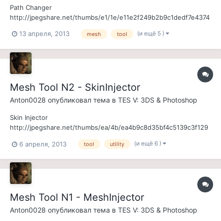
Path Changer
http://jpegshare.net/thumbs/e1/1e/e11e2f249b2b9c1dedf7e4374
6278caa.jpg Ссылка на Fullrest: PathChanger_v1_00.zip Ссылка
(и ещё 5 )
13 апреля, 2013
mesh
tool
на Нексус: КЛИК Эта программа позволяет менять пути к
текстурам в NIF файлах. Область применения: - лёгкое и
удобное изменение пути к текстуре -...
Mesh Tool N2 - SkinInjector
Anton0028
опубликовал тема в
TES V: 3DS & Photoshop
Skin Injector
http://jpegshare.net/thumbs/ea/4b/ea4b9c8d35bf4c5139c3f129
b8a6ebfd.jpg Ссылка на Нексус: КЛИК Эта программа
(и ещё 6 )
6 апреля, 2013
tool
utility
позволяет создавать скин для мешей в НИФ файлах. Область
применения: - скининг моделей в НИФ файле
(перегенерируются блоки
[NiSkinInstance/BSDismemberSkinInsta...
Mesh Tool N1 - MeshInjector
Anton0028
опубликовал тема в
TES V: 3DS & Photoshop