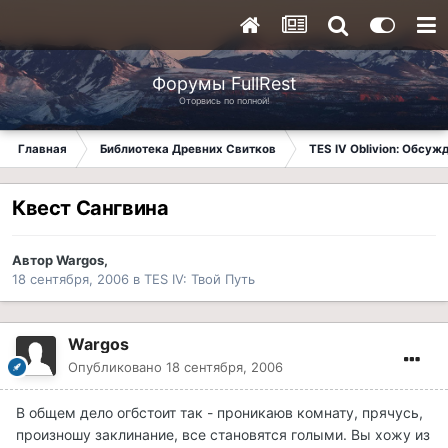
Форумы FullRest
Оторвись по полной!
Главная
Библиотека Древних Свитков
TES IV Oblivion: Обсуж
Квест Сангвина
Автор
Wargos
,
18 сентября, 2006
в
TES IV: Твой Путь
Wargos
Опубликовано
18 сентября, 2006
В общем дело огбстоит так - проникаюв комнату, прячусь,
произношу заклинание, все становятся голыми. Вы хожу из