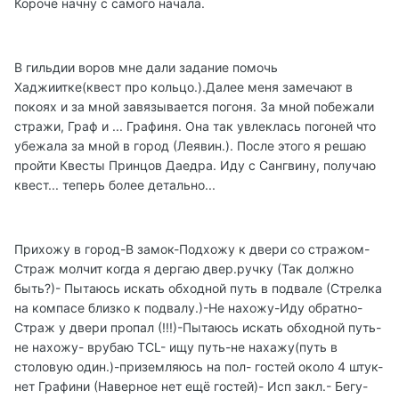
Короче начну с самого начала.
В гильдии воров мне дали задание помочь
Хаджиитке(квест про кольцо.).Далее меня замечают в
покоях и за мной завязывается погоня. За мной побежали
стражи, Граф и ... Графиня. Она так увлеклась погоней что
убежала за мной в город (Леявин.). После этого я решаю
пройти Квесты Принцов Даедра. Иду с Сангвину, получаю
квест... теперь более детально...
Прихожу в город-В замок-Подхожу к двери со стражом-
Страж молчит когда я дергаю двер.ручку (Так должно
быть?)- Пытаюсь искать обходной путь в подвале (Стрелка
на компасе близко к подвалу.)-Не нахожу-Иду обратно-
Страж у двери пропал (!!!)-Пытаюсь искать обходной путь-
не нахожу- врубаю TCL- ищу путь-не нахажу(путь в
столовую один.)-приземляюсь на пол- гостей около 4 штук-
нет Графини (Наверное нет ещё гостей)- Исп закл.- Бегу-