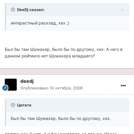
DeeDj сказал:
интерестный расклад, хех ;)
Был бы там Шумахер, было бы по другому, хех. А чего в
данном рейтинге нет Шумахера младшего?
deedj
Опубликовано
16 октября, 2008
Цитата
Был бы там Шумахер, было бы по другому, хех.
врятли, хех )) хоть я и фан скудерии, но все же, Шуми