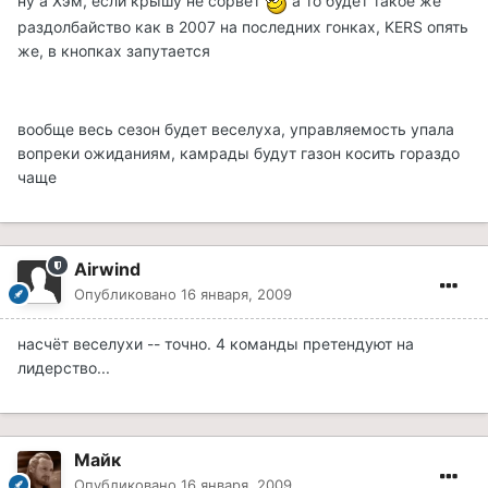
ну а Хэм, если крышу не сорвет
а то будет такое же
раздолбайство как в 2007 на последних гонках, KERS опять
же, в кнопках запутается
вообще весь сезон будет веселуха, управляемость упала
вопреки ожиданиям, камрады будут газон косить гораздо
чаще
Airwind
Опубликовано
16 января, 2009
насчёт веселухи -- точно. 4 команды претендуют на
лидерство...
Майк
Опубликовано
16 января, 2009