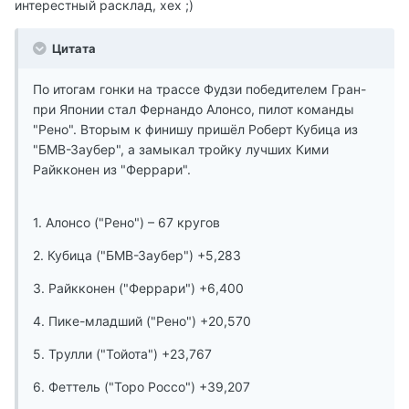
интерестный расклад, хех ;)
Цитата
По итогам гонки на трассе Фудзи победителем Гран-
при Японии стал Фернандо Алонсо, пилот команды
"Рено". Вторым к финишу пришёл Роберт Кубица из
"БМВ-Заубер", а замыкал тройку лучших Кими
Райкконен из "Феррари".
1. Алонсо ("Рено") – 67 кругов
2. Кубица ("БМВ-Заубер") +5,283
3. Райкконен ("Феррари") +6,400
4. Пике-младший ("Рено") +20,570
5. Трулли ("Тойота") +23,767
6. Феттель ("Торо Россо") +39,207