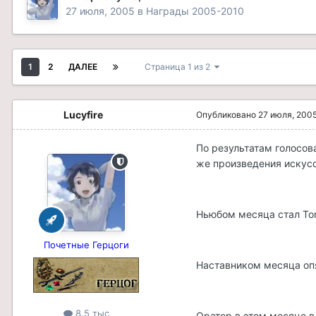
27 июля, 2005
в
Награды 2005-2010
1
2
ДАЛЕЕ
Страница 1 из 2
Lucyfire
Опубликовано
27 июля, 200
По результатам голосов
же произведения искусст
Ньюбом месяца стал Tor 
Почетные Герцоги
Наставником месяца опят
8.5 тыс
Оратор в этом месяце в