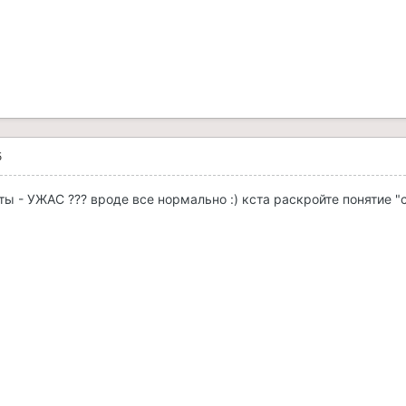
5
ты - УЖАС ??? вроде все нормально :) кста раскройте понятие "с