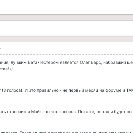
5
ания, лучшим Бета-Тестером является Олег Барс, набравший шес
ва! :)
(3 голоса). И это правильно - не первый месяц на форуме и ТАК 
ь становится Майк - шесть голосов. Похоже, он так и будет вс
 пролете. Голос одного флудера за другого я считаю сомнитель