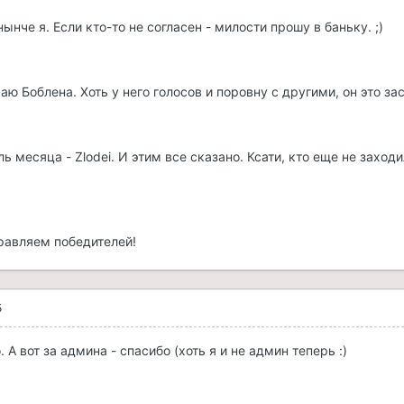
че я. Если кто-то не согласен - милости прошу в баньку. ;)
ю Боблена. Хоть у него голосов и поровну с другими, он это за
 месяца - Zlodei. И этим все сказано. Ксати, кто еще не заходи
дравляем победителей!
5
 А вот за админа - спасибо (хоть я и не админ теперь :)