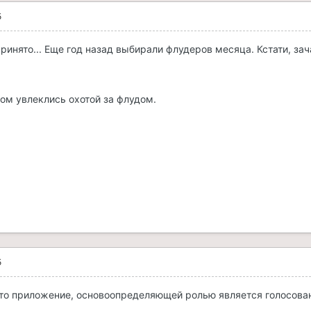
5
принято... Еще год назад выбирали флудеров месяца. Кстати, за
ом увлеклись охотой за флудом.
5
это приложение, основоопределяющей ролью является голосова