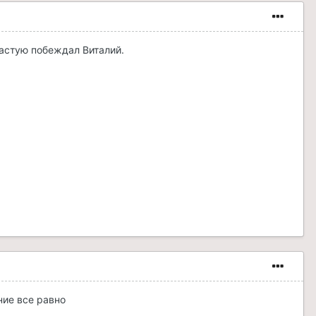
частую побеждал Виталий.
ние все равно