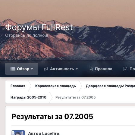
Форумы FullRest
Оторвись по полной!
Обзор
Активность
Правила
По
Главная
Королевская площадь
Дворцовая площадь: Разда
Награды 2005-2010
Результаты за 07.2005
Результаты за 07.2005
Автор
Lucyfire
,