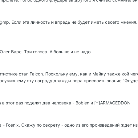
mp. Если эта личность и впредь не будет иметь своего мнения..
лег Барс. Три голоса. А больше и не надо
истике стал Falcon. Поскольку ему, как и Майку также кой чего
 получившему эту награду дважды пора присвоить звание "Флудер
в этот раз поделят два человека - Boblen и [†]ARMAGEDDON
- Foenix. Скажу по секрету - одно из его произведений ждет из