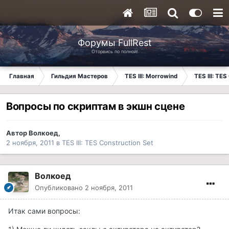
Форумы FullRest
Оторвись по полной!
Главная
Гильдия Мастеров
TES III: Morrowind
TES III: TES
Вопросы по скриптам в экшн сцене
Автор
Волкоед
,
2 ноября, 2011
в
TES III: TES Construction Set
Волкоед
Опубликовано
2 ноября, 2011
Итак сами вопросы: