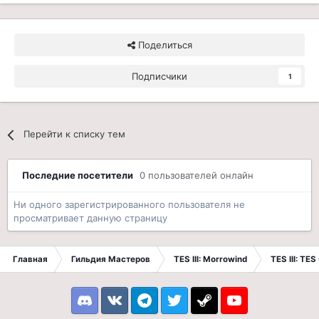
Поделиться
Подписчики
1
Перейти к списку тем
Последние посетители
0 пользователей онлайн
Ни одного зарегистрированного пользователя не
просматривает данную страницу
Главная
Гильдия Мастеров
TES III: Morrowind
TES III: TES
Discord
VK
Telegram
Twitter
Steam
Youtube