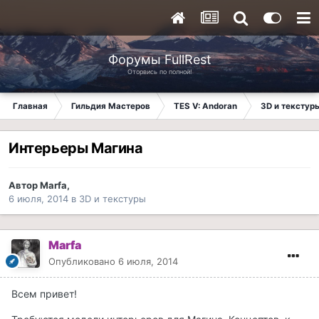
Форумы FullRest
Оторвись по полной!
Главная
Гильдия Мастеров
TES V: Andoran
3D и текстур
Интерьеры Магина
Автор
Marfa
,
6 июля, 2014
в
3D и текстуры
Marfa
Опубликовано
6 июля, 2014
Всем привет!