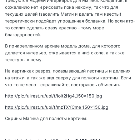
Требуются модели интерьеров для Магина. Концептов, к
сожалению нет и рисовать пока некому, так что для
текущих целей (заселить Магин и делать там квесты)
теоретически подойдет упрощенная болванка. Но если кто-
то осилит сделать сразу красиво - тому море
благодарностей.
В прикрепленном архиве модель дома, для которого
делается интерьер, открывается в ниф скопе, а так же
текстуры к нему.
На картинках разрез, показывающий лестницы и деления
на этажи, а так же вид сверху для полноты картины. Если
что-то не ясно - спрашивайте, постараюсь объяснить.
http://pic.fullrest.ru/upl/t/IoIt2Hg4_150x150.jpg
http://pic.fullrest.ru/upl/t/mzTXYCme_150x150.jpg
Скрины Магина для полноты картины: