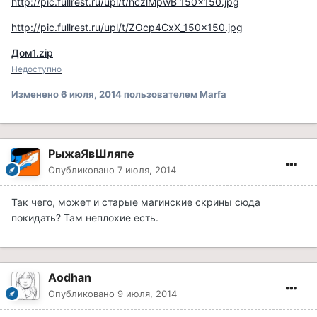
http://pic.fullrest.ru/upl/t/hczlMpwB_150x150.jpg
http://pic.fullrest.ru/upl/t/ZOcp4CxX_150x150.jpg
Дом1.zip
Недоступно
Изменено
6 июля, 2014
пользователем Marfa
РыжаЯвШляпе
Опубликовано
7 июля, 2014
Так чего, может и старые магинские скрины сюда
покидать? Там неплохие есть.
Aodhan
Опубликовано
9 июля, 2014