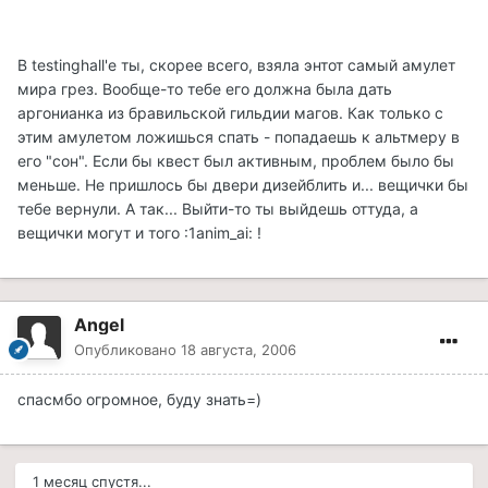
В testinghall'e ты, скорее всего, взяла энтот самый амулет
мира грез. Вообще-то тебе его должна была дать
аргонианка из бравильской гильдии магов. Как только с
этим амулетом ложишься спать - попадаешь к альтмеру в
его "сон". Если бы квест был активным, проблем было бы
меньше. Не пришлось бы двери дизейблить и... вещички бы
тебе вернули. А так... Выйти-то ты выйдешь оттуда, а
вещички могут и того :1anim_ai: !
Angel
Опубликовано
18 августа, 2006
спасмбо огромное, буду знать=)
1 месяц спустя...