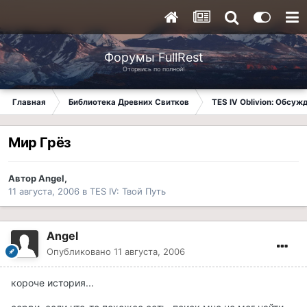
Форумы FullRest
Оторвись по полной!
Главная
Библиотека Древних Свитков
TES IV Oblivion: Обсуж
Мир Грёз
Автор
Angel
,
11 августа, 2006
в
TES IV: Твой Путь
Angel
Опубликовано
11 августа, 2006
короче история...