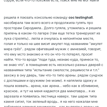
сорри, если что-то похожее есть, поиск мне не мог найти
решила я поюзать консольню команду
coc testinghall
.
насобирала там всего всего и продолжила гулять про
просторам Сиродиила.. Долго гуляла, утомилась и решила
прилечь в каком-то лагере (там еще тетка тренеруюет из
лука стрелять).. легла и очнулась в непонятном месте,
голая и только на шее висит амулет под названием "амулет
мира грёз".. рядом офигевший мужик с амнезией, говорит,
что ему мсто знакомо и что он что-то потерял, просит
найти. Что-то вроде "поди туда, незнаю куда, принеси то,
не знаю что". в помещение есть несколько разных дверей с
названиями типа "испытание смелости, решимости и т.п."
захожу в ону дверь, там что-то типо арены. рядом сундчок
с доспешами и оружием (не моим). я напялила одежу и
пошла воевать.. арена, как арена... небо как в обливионе,
красное.. и тут на меня кидаются два минотавра... я их
зарэзала и появилась лестница наверх. там шарик типа
камня сигил, ток зеленый вродь.. я на него нажалаи мне
добавился элемент решимости... как вылезти с арены не