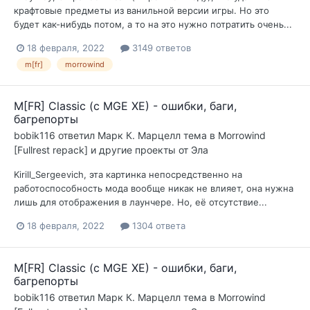
крафтовые предметы из ванильной версии игры. Но это
будет как-нибудь потом, а то на это нужно потратить очень...
18 февраля, 2022
3149 ответов
m[fr]
morrowind
M[FR] Classic (с MGE XE) - ошибки, баги,
багрепорты
bobik116
ответил
Марк К. Марцелл
тема в
Morrowind
[Fullrest repack] и другие проекты от Эла
Kirill_Sergeevich, эта картинка непосредственно на
работоспособность мода вообще никак не влияет, она нужна
лишь для отображения в лаунчере. Но, её отсутствие...
18 февраля, 2022
1304 ответа
M[FR] Classic (с MGE XE) - ошибки, баги,
багрепорты
bobik116
ответил
Марк К. Марцелл
тема в
Morrowind