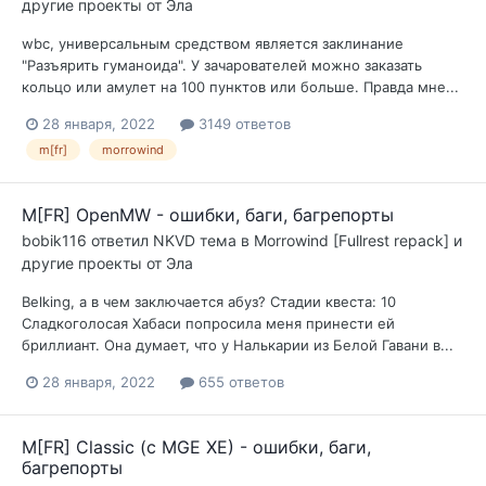
другие проекты от Эла
wbc, универсальным средством является заклинание
"Разъярить гуманоида". У зачарователей можно заказать
кольцо или амулет на 100 пунктов или больше. Правда мне...
28 января, 2022
3149 ответов
m[fr]
morrowind
M[FR] OpenMW - ошибки, баги, багрепорты
bobik116
ответил
NKVD
тема в
Morrowind [Fullrest repack] и
другие проекты от Эла
Belking, а в чем заключается абуз? Стадии квеста: 10
Сладкоголосая Хабаси попросила меня принести ей
бриллиант. Она думает, что у Налькарии из Белой Гавани в...
28 января, 2022
655 ответов
M[FR] Classic (с MGE XE) - ошибки, баги,
багрепорты