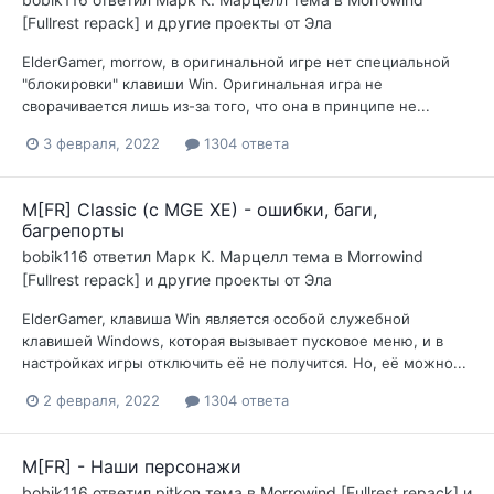
[Fullrest repack] и другие проекты от Эла
ElderGamer, morrow, в оригинальной игре нет специальной
"блокировки" клавиши Win. Оригинальная игра не
сворачивается лишь из-за того, что она в принципе не...
3 февраля, 2022
1304 ответа
M[FR] Classic (с MGE XE) - ошибки, баги,
багрепорты
bobik116
ответил
Марк К. Марцелл
тема в
Morrowind
[Fullrest repack] и другие проекты от Эла
ElderGamer, клавиша Win является особой служебной
клавишей Windows, которая вызывает пусковое меню, и в
настройках игры отключить её не получится. Но, её можно...
2 февраля, 2022
1304 ответа
M[FR] - Наши персонажи
bobik116
ответил
pitkon
тема в
Morrowind [Fullrest repack] и