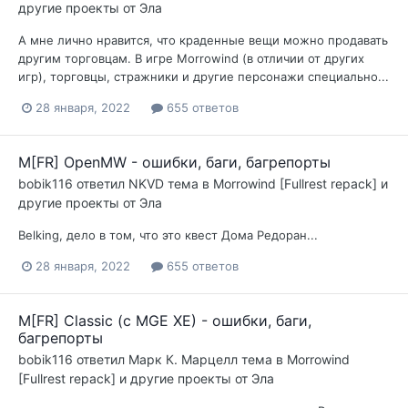
другие проекты от Эла
А мне лично нравится, что краденные вещи можно продавать
другим торговцам. В игре Morrowind (в отличии от других
игр), торговцы, стражники и другие персонажи специально...
28 января, 2022
655 ответов
M[FR] OpenMW - ошибки, баги, багрепорты
bobik116
ответил
NKVD
тема в
Morrowind [Fullrest repack] и
другие проекты от Эла
Belking, дело в том, что это квест Дома Редоран...
28 января, 2022
655 ответов
M[FR] Classic (с MGE XE) - ошибки, баги,
багрепорты
bobik116
ответил
Марк К. Марцелл
тема в
Morrowind
[Fullrest repack] и другие проекты от Эла