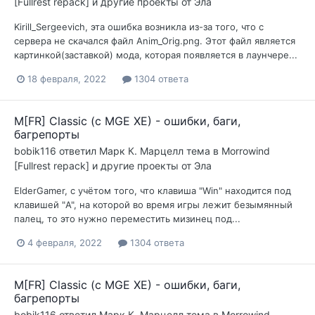
[Fullrest repack] и другие проекты от Эла
Kirill_Sergeevich, эта ошибка возникла из-за того, что с
сервера не скачался файл Anim_Orig.png. Этот файл является
картинкой(заставкой) мода, которая появляется в лаунчере...
18 февраля, 2022
1304 ответа
M[FR] Classic (с MGE XE) - ошибки, баги,
багрепорты
bobik116
ответил
Марк К. Марцелл
тема в
Morrowind
[Fullrest repack] и другие проекты от Эла
ElderGamer, с учётом того, что клавиша "Win" находится под
клавишей "A", на которой во время игры лежит безымянный
палец, то это нужно переместить мизинец под...
4 февраля, 2022
1304 ответа
M[FR] Classic (с MGE XE) - ошибки, баги,
багрепорты
bobik116
ответил
Марк К. Марцелл
тема в
Morrowind