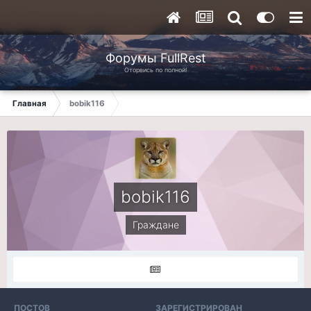
Форумы FullRest
Оторвись по полной!
Главная
bobik116
bobik116
Граждане
ПОСТОВ
ЗАРЕГИСТРИРОВАН