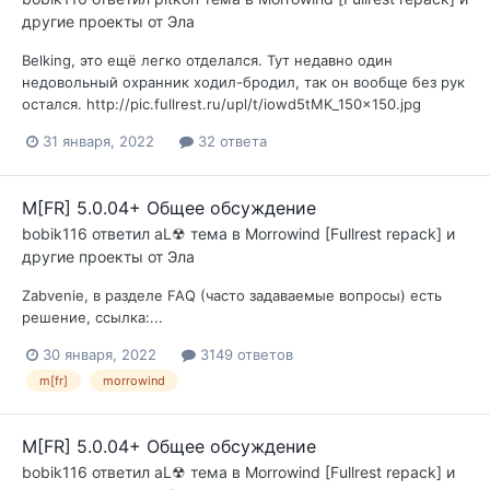
другие проекты от Эла
Belking, это ещё легко отделался. Тут недавно один
недовольный охранник ходил-бродил, так он вообще без рук
остался. http://pic.fullrest.ru/upl/t/iowd5tMK_150x150.jpg
31 января, 2022
32 ответа
M[FR] 5.0.04+ Общее обсуждение
bobik116
ответил
aL☢
тема в
Morrowind [Fullrest repack] и
другие проекты от Эла
Zabvenie, в разделе FAQ (часто задаваемые вопросы) есть
решение, ссылка:...
30 января, 2022
3149 ответов
m[fr]
morrowind
M[FR] 5.0.04+ Общее обсуждение
bobik116
ответил
aL☢
тема в
Morrowind [Fullrest repack] и