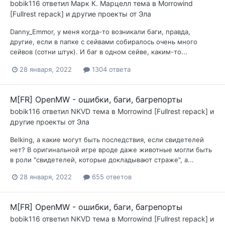
bobik116
ответил
Марк К. Марцелл
тема в
Morrowind
[Fullrest repack] и другие проекты от Эла
Danny_Emmor, у меня когда-то возникали баги, правда,
другие, если в папке с сейвами собиралось очень много
сейвов (сотни штук). И баг в одном сейве, каким-то...
28 января, 2022
1304 ответа
M[FR] OpenMW - ошибки, баги, багрепорты
bobik116
ответил
NKVD
тема в
Morrowind [Fullrest repack] и
другие проекты от Эла
Belking, а какие могут быть последствия, если свидетелей
нет? В оригинальной игре вроде даже животные могли быть
в роли "свидетелей, которые докладывают страже", а...
28 января, 2022
655 ответов
M[FR] OpenMW - ошибки, баги, багрепорты
bobik116
ответил
NKVD
тема в
Morrowind [Fullrest repack] и