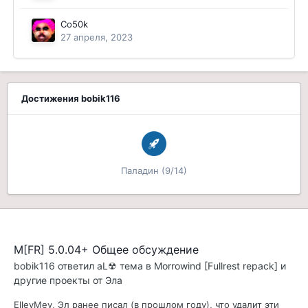
Co50k
27 апреля, 2023
Достижения bobik116
Паладин (9/14)
M[FR] 5.0.04+ Общее обсуждение
bobik116
ответил
aL☢
тема в
Morrowind [Fullrest repack] и
другие проекты от Эла
ElleyMey, Эл ранее писал (в прошлом году), что удалит эти