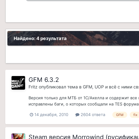
Найдено: 4 результата
GFM 6.3.2
Fritz
опубликовал тема в
GFM, UOP и всё с ними с
Версия только для МТБ от 1С/Акелла и содержит все
исправлены баги, о которых сообщали на TES форум
14 декабря, 2010
2604 ответа
GFM
fix
Steam версия Morrowind (русификац