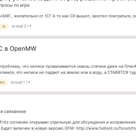
опросы по игре
М) , желательно от 1С? А то как СХ вышел, захотел поиграться, ск
(и ещё 2 )
1c
PC в OpenMW
роблему, что неписи проваливаются сквозь статики даже на ОпенМ
имся, что неписи не падают на землю или в воду, а СТАВЯТСЯ туда
(и ещё 1 )
PC
ми связанное
ritz согласию открываю отдельную для обсуждения и исправления 
будет включен в новую версию GFM: http://www.fullrest.ru/forum/top