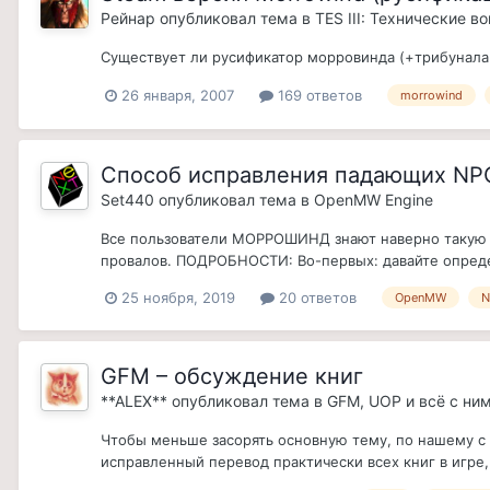
Рейнар
опубликовал тема в
TES III: Технические в
Существует ли русификатор морровинда (+трибунала+Б
26 января, 2007
169 ответов
morrowind
Способ исправления падающих N
Set440
опубликовал тема в
OpenMW Engine
Все пользователи МОРРОШИНД знают наверно такую п
провалов. ПОДРОБНОСТИ: Во-первых: давайте определ
25 ноября, 2019
20 ответов
OpenMW
N
GFM – обсуждение книг
**ALEX**
опубликовал тема в
GFM, UOP и всё с ни
Чтобы меньше засорять основную тему, по нашему с F
исправленный перевод практически всех книг в игре, 