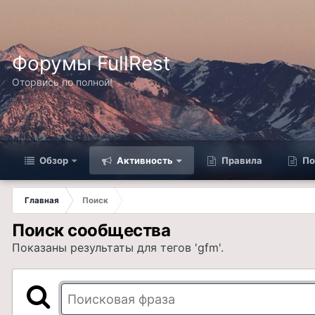
Форумы FullRest
Оторвись по полной!
Обзор
Активность
Правила
По
Главная
Поиск
Поиск сообщества
Показаны результаты для тегов 'gfm'.