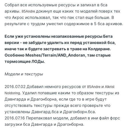
Собрал все используемые ресурсы и запихал в бса
архивы.
докинул еще каких то моделей поверх тех
85Andre
что Акрос использовал, так что пак стал еще больше. В
результате с трудом уместил содержимое в 5 бса архивов.
Если уже установлены незапакованные ресурсы Бета
версии - не забудьте удалить их перед установкой бса,
иначе так и будете застревать в траве на Колдеране.
Особенно Meshes/Terrain/AND_Andoran, там старые
тормозящие ЛОДы.
Модели и текстуры
2016.07.02 Добавил немного ресурсов от
и
85Andre
Alkrist
. Удалил попавшие каким то образом текстуры из
Noldoring
Давнгарда и Драгонборна, если где то в игре будут
отсутствовать текстуры прежде всего проверьте что
установлены Давнгард.бса и Драгонборн.бса.
2016.07.16 Перепаковал модели, добавил в ини файл форс
загрузки бса Давнгарда и Драгонборна.