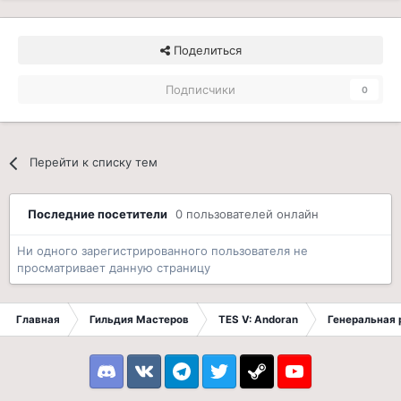
Поделиться
Подписчики
0
Перейти к списку тем
Последние посетители
0 пользователей онлайн
Ни одного зарегистрированного пользователя не
просматривает данную страницу
Главная
Гильдия Мастеров
TES V: Andoran
Генеральная 
Discord
VK
Telegram
Twitter
Steam
Youtube