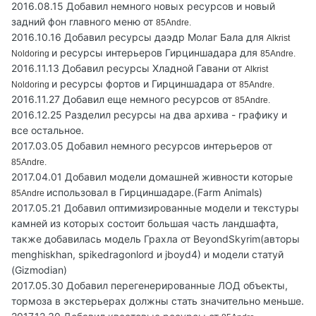
2016.08.15 Добавил немного новых ресурсов и новый
задний фон главного меню от
85Andre.
2016.10.16 Добавил ресурсы даэдр Молаг Бала для
Alkrist
и ресурсы интерьеров Гирциншадара для
Noldoring
85Andre.
2016.11.13 Добавил ресурсы Хладной Гавани от
Alkrist
и ресурсы фортов и Гирциншадара от
Noldoring
85Andre.
2016.11.27 Добавил еще немного ресурсов от
85Andre.
2016.12.25 Разделил ресурсы на два архива - графику и
все остальное.
2017.03.05 Добавил немного ресурсов интерьеров от
85Andre.
2017.04.01 Добавил модели домашней живности которые
использовал в Гирциншадаре.(Farm Animals)
85Andre
2017.05.21 Добавил оптимизированные модели и текстуры
камней из которых состоит большая часть ландшафта,
также добавилась модель Грахла от BeyondSkyrim(авторы
menghiskhan, spikedragonlord и jboyd4) и модели статуй
(Gizmodian)
2017.05.30 Добавил перегенерированные ЛОД объекты,
тормоза в экстерьерах должны стать значительно меньше.