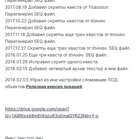
Перегенерил SEQ файл.
2017.08.19 Добавил скрипты квеста от Trubodurr.
Перегенерил SEQ файл.
2017.10.23 Добавил скрипты квестов от
85Andre.
Перегенерил SEQ файл.
2017.11.18 Добавил скрипты еще трех квестов от
85Andre.
Перегенерил SEQ файл.
2017.12.27 Скрипты еще трех квестов от
SEQ файл.
85Andre.
2018.01.20 Еще три квеста от
SEQ файл.
85Andre,
2018.01.29 Исправил скрипт одного квеста.
2018.02.15 Добавил четвертый архив текстур в ини файл.
2019.02.03 Убрал из ини настройки сломавшие ЛОД
объектов
Релизная версия локаций
https://drive.google.com/open?
id=1AXRtxxb8mEI4ozu93o0maGYR23NbyY-o
Фикс текстур лиц