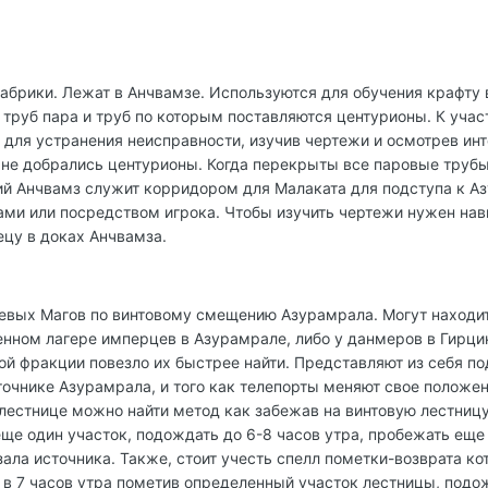
брики. Лежат в Анчвамзе. Используются для обучения крафту 
 труб пара и труб по которым поставляются центурионы. К уч
 для устранения неисправности, изучив чертежи и осмотрев и
 не добрались центурионы. Когда перекрыты все паровые труб
ий Анчвамз служит корридором для Малаката для подступа к А
сами или посредством игрока. Чтобы изучить чертежи нужен на
цу в доках Анчвамза.
евых Магов по винтовому смещению Азурамрала. Могут находит
енном лагере имперцев в Азурамрале, либо у данмеров в Гирци
кой фракции повезло их быстрее найти. Представляют из себя 
точнике Азурамрала, и того как телепорты меняют свое положени
 лестнице можно найти метод как забежав на винтовую лестниц
еще один участок, подождать до 6-8 часов утра, пробежать еще
зала источника. Также, стоит учесть спелл пометки-возврата 
 в 7 часов утра пометив определенный участок лестницы, подож