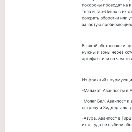
похороны проводят на 
тела и Тар-Ливах с их 
сожрать оборотни или у
зачастую пробирающиес
В такой обстановке и п
нужны и зоны через кот
артефакт или он чем то 
Из фракций штурмующих
-Малакат. Аванпосты в 
-Молаг Бал. Аванпост к
острову и Зиддергаль г
-Азура. Аванпост в Ги
их оттуда не выбили обо