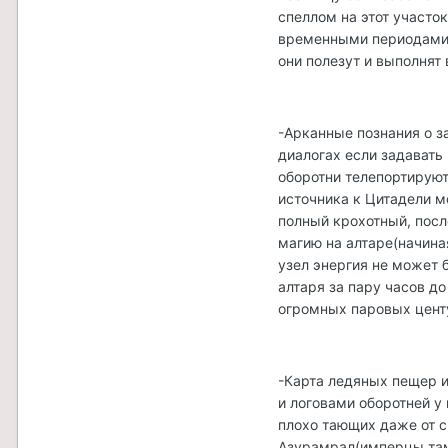
спеллом на этот участок
временными периодами.
они полезут и выполнят
-Арканные познания о з
диалогах если задавать
оборотни телепортируют
источника к Цитадели м
полный крохотный, посл
магию на алтаре(начина
узел энергия не может 
алтаря за пару часов д
огромных паровых цент
-Карта ледяных пещер 
и логовами оборотней у
плохо тающих даже от с
Азурамрал(имперцы там 