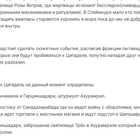
капище Розы Ветров, где мертвецы исчезают бесследно(очевид
странными механизмами и ритуалами). В Стейнмуре мало кто по
тащить вампиры стараются хоронить в море пока до них не доб
я внутрь.
редстоит сделать сюжетные события, расписав фракции пытающи
орые они будут пробиваться к Цитадели, попутно нападая друг н
их разозлил.
 Цитадель на данный момент определены:
Анчвамзе и Гирциншадаре, штурмует Азурамрал.
 востоку от Синадазарибада где он ведет войну с оборотнями, 
де идет торговля с местными магами и ищут подступ к Шиташи
рциншадаре, заброшеное святилище Трёх в Азурамрале который
ротни.