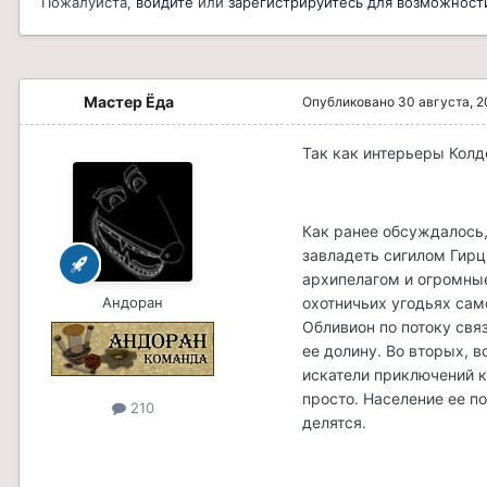
Пожалуйста,
войдите
или
зарегистрируйтесь
для возможности
Мастер Ёда
Опубликовано
30 августа, 2
Так как интерьеры Колд
Как ранее обсуждалось,
завладеть сигилом Гир
архипелагом и огромные 
Андоран
охотничьих угодьях сам
Обливион по потоку свя
ее долину. Во вторых, 
искатели приключений к
просто. Население ее п
210
делятся.