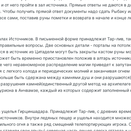
 и от него пройти в зал источника. Прямые ответы не даются в 
 Чтобы получить прямой ответ документы надо сдать Рыбаку и
 все сами, поставив руны пометки и возврата в начале и конце
алах Источников. В письменной форме принадлежат Тар-лив, та
 правильные вопросы. Две основных детали - порталы на потолк
ся в источник из Цитадели могут быть закрыты кастом руны мо
ожет быть временно приостановлен положив в алтарь источник
е чего неравномерное распределение магии приведет к запутан
я с легкого холода и периодических молний и заканчивая огнем
больше быть сдержана между камнями душ и они разрушаются).
о разрушения камней(единственный другой метод на архипелаге
уриона в Анчвамзе, каждый из которых содержит заполненный 
и ущелья Гирциншадара. Принадлежит Тар-лив, с древних вре
 источников. Внутри ледяных пещер и ущелья находится множес
ильного огня а также ряд смещений телепортирующих игрока. С
ставили свои опыты) северная часть пещер слегка оттаяла и ч