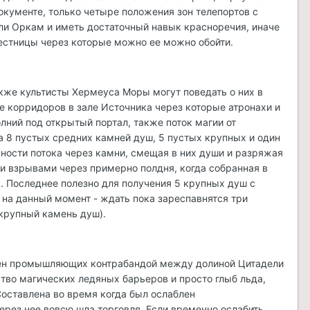
документе, только четыре положения зон телепортов с
ли Оркам и иметь достаточный навык красноречия, иначе
 лестницы через которые можно ее можно обойти.
кже культисты Хермеуса Моры могут поведать о них в
е корридоров в зале Источника через которые атронахи и
лний под открытый портал, также поток магии от
а 8 пустых средних камней душ, 5 пустых крупных и один
ности потока через камни, смещая в них души и разряжая
 и взрывами через примерно полдня, когда собранная в
 Последнее полезно для получения 5 крупных душ с
 на данный момент - ждать пока зареспавнятся три
крупный камень душ).
мен промышляющих контрабандой между долиной Цитадели
тво магических ледяных барьеров и просто глыб льда,
оставлена во время когда был ослаблен
ерез нее вовсю шла торговля. Если временно ослабить