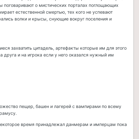
цы поговаривают о мистических порталах поглощающих
мирает естественной смертью, тех кого не успевают
рались волки и крысы, снующие вокруг поселения и
еся захватить цитадель, артефакты которые им для этого
а друга и на игрока если у него оказался нужный им
множество пещер, башен и лагерей с вампирами по всему
ррамусу.
 некоторое время принадлежал данмерам и имперцам пока