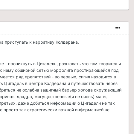
ра приступать к нарративу Колдерана.
 - проникнуть в Цитадель, разнюхать что там творится и
 к нему обширной сетью морфолита простирающейся под
меется ряд препятствий - во первых, сигил находится в
ть Цитадель в центре Колдерана и путешествовать через
обраться не ослабив защитный барьер холода окружающий
 принцы даэдра, могущественные(и не очень) маги,
третьих, даже добиться информации о Цитадели не так
ные просто так стратегически важной информацией не