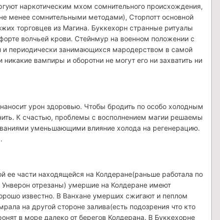
торгуют наркотическим мхом сомнительного происхождения,
не менее сомнительными методами), Сторпотт основной
езжих торговцев из Магина. Буккехорн странные ритуалы
в форте волчьей крови. Стейнмур на военном положении с
ни и периодически занимающихся мародерством в самой
 никакие вампиры и оборотни не могут его ни захватить ни
 наносит урон здоровью. Чтобы бродить по особо холодным
лнить. К счастью, проблемы с восполнением магии решаемы
рованиями уменьшающими влияние холода на регенерацию.
.
ой ее части находящейся на Колдеране(раньше работала по
ь Унверон отрезаны) умершие на Колдеране имеют
хорошо известно. В Ванхане умерших сжигают и пеплом
рала на другой стороне залива(есть подозрения что кто
онят в море далеко от берегов Колдерана. В Буккехорне