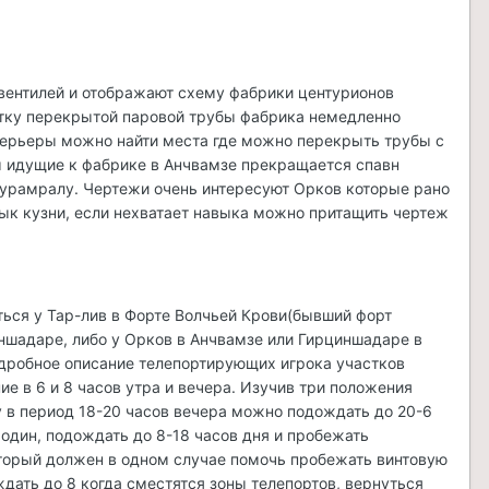
вентилей и отображают схему фабрики центурионов
астку перекрытой паровой трубы фабрика немедленно
нтерьеры можно найти места где можно перекрыть трубы с
ы идущие к фабрике в Анчвамзе прекращается спавн
зурамралу. Чертежи очень интересуют Орков которые рано
вык кузни, если нехватает навыка можно притащить чертеж
ься у Тар-лив в Форте Волчьей Крови(бывший форт
ншадаре, либо у Орков в Анчвамзе или Гирциншадаре в
подробное описание телепортирующих игрока участков
е в 6 и 8 часов утра и вечера. Изучив три положения
у в период 18-20 часов вечера можно подождать до 20-6
 один, подождать до 8-18 часов дня и пробежать
который должен в одном случае помочь пробежать винтовую
дать до 8 когда сместятся зоны телепортов, вернуться