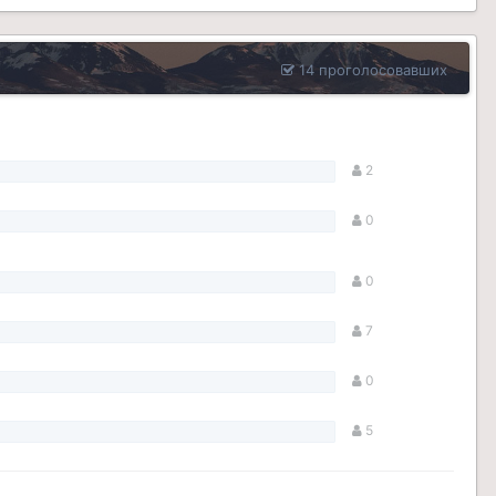
14 проголосовавших
2
0
0
7
0
5