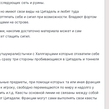
сследующих сеть и руины.
но имеют свои виды на Цитадель и любят туда
оттяпать себе и сигил при возможности. Владеют фортом
щами на острове.
ми, накопив достаточно материала может и сам
ет стащить сигил.
утшумрали(стычки с Халлгарцами которые отхватили себе
ь сразу три стороны пробивающиеся в Цитадель и тоннеля
льные предметы, при помощи которых та или иная фракция
 к игроку, свободно перемещаются по миру и надолго у
ить и.т.д. Квесты основной линии не связаны между собой
от Цитадели. Фракции могут сами выполнять свои квесты