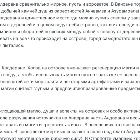
лдерана сравнительно мирное, пусть и вороватое. В Ванхане 
добычей камней душ из окрестностей Анчвамза и Азурамрала(
Колдерана и единственное место где можно купить спеллы у за
ом с деревней и в целом ведут себя странно, как и их соседи 
вампиров и оборотней воюющих между собой к северу от дерев
вать на все что происходит на острове, город самодостаточен и
и пытались.
а Колдеране. Холод на острове уменьшает регенерацию магии и
холоду, а чтобы использовать магию нужно знать где ее воспо
обенностей сети морфолита и некоторыми артефактами и зача
 магии считают глупым и предпочитают зачарованные предметы
оглощающей магию, души и аспекты на островах и особо активн
осле разрушения источников на Андоране часть Андорана и вес
ставать из могил и тревожить живых. В поселениях это очень 
и мха. В Грюнфлекке мертвых ссылают в склеп под плато Азурам
атирует мертвецов как рабочую силу). В Сторпотте умерших хор