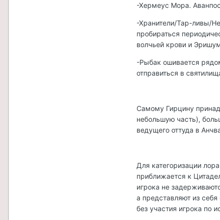
-Хермеус Мора. Аванпос
-Хранители/Тар-ливы/Не
пробираться периодичес
волчьей крови и Эришу
-Рыбак ошивается рядом
отправиться в святилищ
Самому Гирцину принад
небольшую часть), боль
ведущего оттуда в Анчв
Для категоризации лора
приближается к Цитадел
игрока не задерживаютс
а представляют из себя
без участия игрока по 