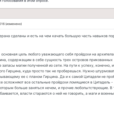
 голосования в этом опросе.
016
(изменено)
ерана сделаны и есть на чем качать большую часть навыков по
 основная цель любого уважающего себя пройдохи на архипелаге
цина, содержащим в себе сущность трех островов прикованных
запасы магии полученной из сети. На пути к успеху, конечно, и
ого Гирцина, куда просто так не проберешься. Нужно штурмова
зывающему ее с планом Гирцина. Да и к самой Цитадели не пр
все осложняют все остальные пройдохи ломящиеся в Цитадель -
оторым больше заняться нечем, и прочие любопытствующие. В 
обаивается, власти стараются о ней не говорить, а маги и воен