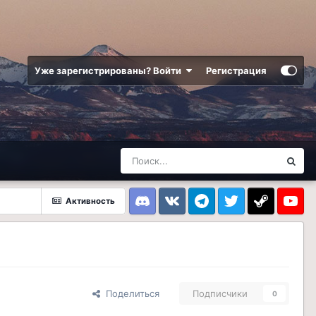
Уже зарегистрированы? Войти
Регистрация
Активность
Discord
VK
Telegram
Twitter
Steam
Youtub
Поделиться
Подписчики
0