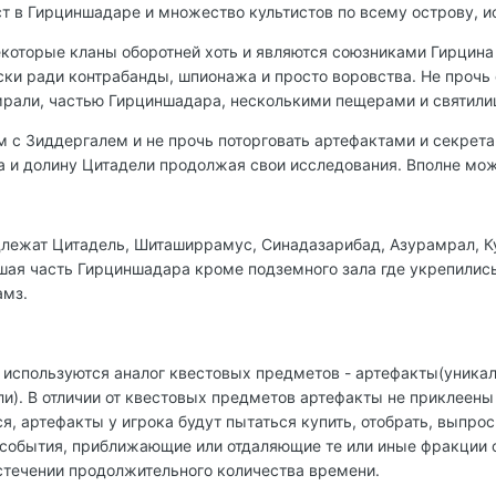
т в Гирциншадаре и множество культистов по всему острову, и
которые кланы оборотней хоть и являются союзниками Гирцина 
ки ради контрабанды, шпионажа и просто воровства. Не прочь 
мрали, частью Гирциншадара, несколькими пещерами и святили
 с Зиддергалем и не прочь поторговать артефактами и секрета
а и долину Цитадели продолжая свои исследования. Вполне мож
лежат Цитадель, Шиташиррамус, Синадазарибад, Азурамрал, К
шая часть Гирциншадара кроме подземного зала где укрепилис
амз.
 используются аналог квестовых предметов - артефакты(уника
и). В отличии от квестовых предметов артефакты не приклеены
я, артефакты у игрока будут пытаться купить, отобрать, выпрос
 события, приближающие или отдаляющие те или иные фракции 
истечении продолжительного количества времени.