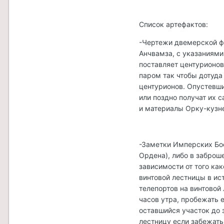
Список артефактов:
-Чертежи двемерской фа
Анчвамза, с указаниями
поставляет центурионов
паром так чтобы дотуда
центурионов. Опустевш
или поздно получат их 
и материалы Орку-кузне
-Заметки Имперских Бо
Ордена), либо в заброш
зависимости от того ка
винтовой лестницы в ис
телепортов на винтовой
часов утра, пробежать 
оставшийся участок до 
лестницу если забежать