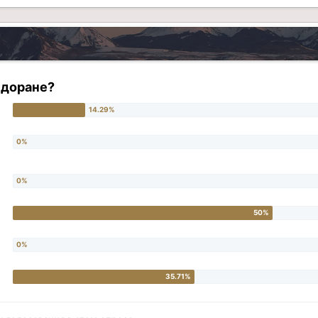
ндоране?