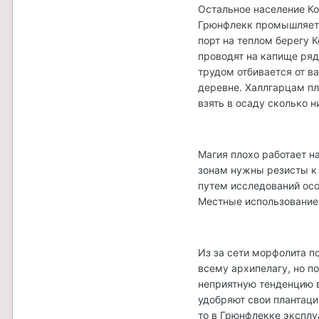
Остальное население Ко
Грюнфлекк промышляет 
порт на теплом берегу 
проводят на капище ряд
трудом отбивается от 
деревне. Халлгарцам пле
взять в осаду сколько н
Магия плохо работает н
зонам нужны резисты к 
путем исследований ос
Местные использование
Из за сети морфолита п
всему архипелагу, но п
неприятную тенденцию в
удобряют свои плантаци
то в Грюнфлекке эксплу