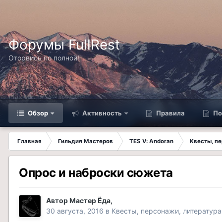
Форумы FullRest
Оторвись по полной!
Обзор
Активность
Правила
По
Главная
Гильдия Мастеров
TES V: Andoran
Квесты, п
Опрос и наброски сюжета
Автор
Мастер Ёда
,
30 августа, 2016
в
Квесты, персонажи, литература