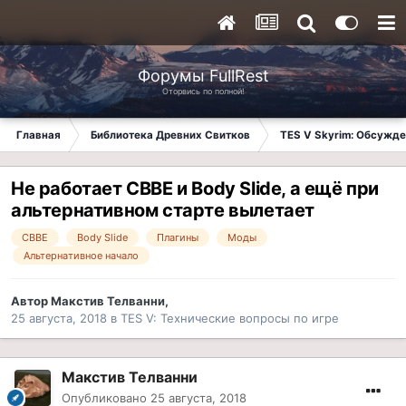
Форумы FullRest
Оторвись по полной!
Главная
Библиотека Древних Свитков
TES V Skyrim: Обсужде
Не работает CBBE и Body Slide, а ещё при
альтернативном старте вылетает
CBBE
Body Slide
Плагины
Моды
Альтернативное начало
Автор
Макстив Телванни
,
25 августа, 2018
в
TES V: Технические вопросы по игре
Макстив Телванни
Опубликовано
25 августа, 2018