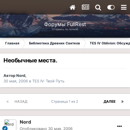
Форумы FullRest
Оторвись по полной!
Главная
Библиотека Древних Свитков
TES IV Oblivion: Обсуж
Необычные места.
Автор
Nord
,
30 мая, 2006
в
TES IV: Твой Путь
НАЗАД
Страница 1 из 2
ДАЛЕЕ
Nord
Опубликовано
30 мая, 2006