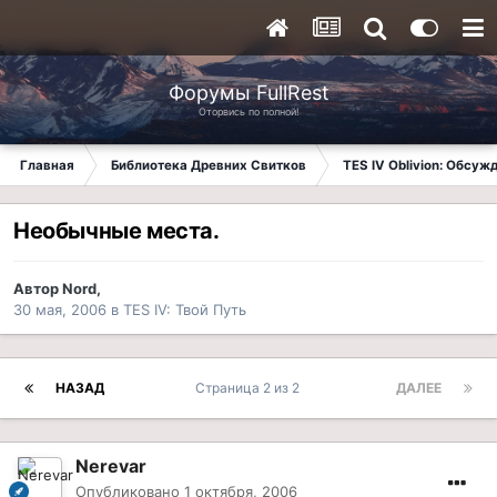
Форумы FullRest
Оторвись по полной!
Главная
Библиотека Древних Свитков
TES IV Oblivion: Обсуж
Необычные места.
Автор
Nord
,
30 мая, 2006
в
TES IV: Твой Путь
НАЗАД
Страница 2 из 2
ДАЛЕЕ
Nerevar
Опубликовано
1 октября, 2006