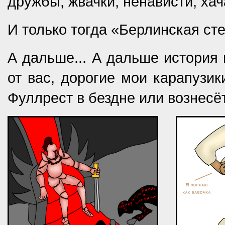
дружбы, жвачки, ненависти, ха
И только тогда «Берлинская ст
А дальше... А дальше история 
от вас, дорогие мои карапузики
Фуллрест в бездне или вознесё