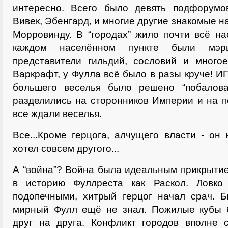
интересно. Всего было девять подфорумо
Вивек, Эбенгард, и многие другие знакомые 
Морровинду. В “городах” жило почти всё н
каждом населённом пункте были мэры
представители гильдий, сословий и много
Варкрафт, у Фулла всё было в разы круче! И
большего веселья было решено “побалова
разделились на сторонников Империи и на 
все ждали веселья.
Все...Кроме герцога, алчущего власти - он
хотел совсем другого...
А “война”? Война была идеальным прикрыти
в историю Фуллреста как Раскол. Ловко
подопечными, хитрый герцог начал срач. Б
мирный Фулл ещё не знал. Пожилые кубы 
друг на друга. Конфликт городов вполне