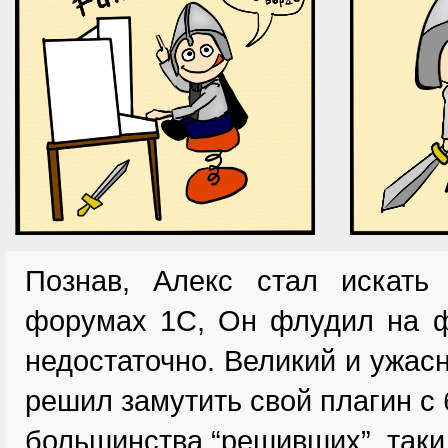
Познав, Алекс стал искат
форумах 1С, Он флудил на ф
недостаточно. Великий и ужас
решил замутить свой плагин с
большинства “решивших”, таки