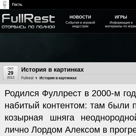
Гость
НОВОСТИ
ИГРЫ
События в игровой
Информация и
индустрии
материалы по игра
The Elder Scrolls, Fallout,
Bethesda Softworks - статьи,
новости, дополнения
История в картинках
ОКТ
29
2013
Fullrest
История в картинках
Родился Фуллрест в 2000-м год
набитый контентом: там были п
козырная шняга неоднородно
лично Лордом Алексом в прогре