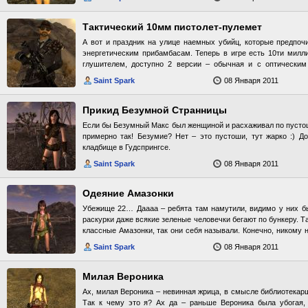
Тактический 10мм пистолет-пулемет
А вот и праздник на улице наемных убийц, которые предпоч
энергетическим прибамбасам. Теперь в игре есть 10ти милл
глушителем, доступно 2 версии – обычная и с оптическим
недостатков: глушитель снижает урон и большой разброс
Saint Spark
08 Января 2011
работников теневых организаций это не проблема, да? Оружие
Прикид Безумной Странницы
Если бы Безумный Макс был женщиной и расхаживал по пустош
примерно так! Безумие? Нет – это пустоши, тут жарко :) Д
кладбище в Гудспрингсе.
Saint Spark
08 Января 2011
Одеяние Амазонки
Убежище 22… Даааа – ребята там намутили, видимо у них бы
раскурки даже всякие зеленые человечки бегают по бункеру. Так
классные Амазонки, так они себя называли. Конечно, никому н
цветами-людоедами, поэтому они быстренько свинтили в не
Saint Spark
08 Января 2011
комплект доспехов они забыли )) Поэтому – быстренько, в п
одежки для ваших напарниц ~_^ Доспех над входом в убежище.
Милая Вероника
Ах, милая Вероника – невинная жрица, в смысле библиотекар
Так к чему это я? Ах да – раньше Вероника была убогая, э