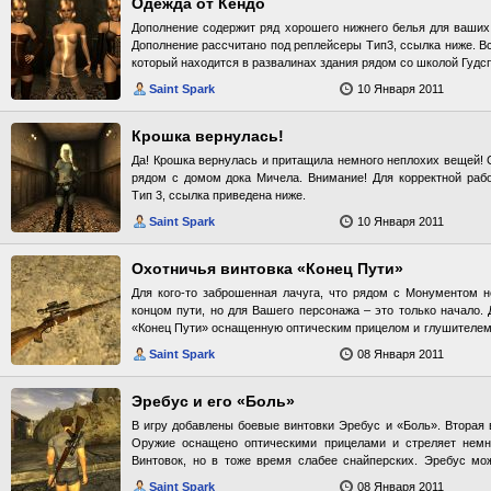
Одежда от Кендо
Дополнение содержит ряд хорошего нижнего белья для ваших
Дополнение рассчитано под реплейсеры Тип3, ссылка ниже. В
который находится в развалинах здания рядом со школой Гудс
Saint Spark
10 Января 2011
Крошка вернулась!
Да! Крошка вернулась и притащила немного неплохих вещей! 
рядом с домом дока Мичела. Внимание! Для корректной раб
Тип 3, ссылка приведена ниже.
Saint Spark
10 Января 2011
Охотничья винтовка «Конец Пути»
Для кого-то заброшенная лачуга, что рядом с Монументом не
концом пути, но для Вашего персонажа – это только начало.
«Конец Пути» оснащенную оптическим прицелом и глушителем,
обычной охотничьей винтовке с оптикой. Винтовка уникальная.
Saint Spark
08 Января 2011
Эребус и его «Боль»
В игру добавлены боевые винтовки Эребус и «Боль». Вторая 
Оружие оснащено оптическими прицелами и стреляет нем
Винтовок, но в тоже время слабее снайперских. Эребус мо
находится в тюрьме горы Блэк.
Saint Spark
08 Января 2011