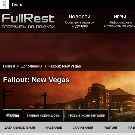
Гость
НОВОСТИ
ИГРЫ
События в игровой
Информация и
индустрии
материалы по игра
The Elder Scrolls, Fallout,
Bethesda Softworks - статьи,
новости, дополнения
Fullrest
Дополнения
Fallout: New Vegas
Fallout: New Vegas
Файлы
Новые скриншоты
Новые комментарии
ДАТА ОБНОВЛЕНИЯ
НАЗВАНИЕ
СКАЧИВАНИЯ
РЕЙТИНГ
РАЗ