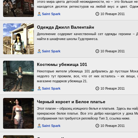
этого мира цвета детской неожиданности, но – это больше н
3xDamageAllWeapon+RebalanceEnergyWeapon.esp - изменяет 
находится десяток ретекстуров на любой вкус и цвет. Одеж
раза. Увеличивает урон энергетического оружия еще в 1,5 р
Внимание! Для корректной работы мода требуется реплейсер Т
видов оружия. RebalanceEnergyWeaponLonesomeRoa
Saint Spark
10 Января 2011
энергетического оружия еще в 1,5 раза относительно все
Lonesome Road RebalanceEnergyWeaponDeadmoney.esp - Увел
Одежда Джилл Валентайн
оружия еще в 1,5 раза относительно всех других вид
RebalanceEnergyWeaponOldWorldBlues.esp - Увеличивает урон
Дополнение содержит качественный сет одежды героини – 
1,5 раза относительно всех других видов оружия в DLC Old Wo
найти в шкафчике школы Гудспрингса.
При установке какой-либо части данного мода рекомендуе
уровень сложности во избежание дисбаланса мужду силами в
Saint Spark
10 Января 2011
советую установить сразу ребалансы брони и оружия. Моды
приветствуются. Установка Если у вас установлен Fallout N
устанавливайте в папку Data в директории игры "\Steam\steam
Костюмы убежища 101
enplczruвсе" все плагины из папок "Ребаланс урона энергет
Некоторые жители убежища 101 добрались до пустоши Мохав
брони". Данные плагины изменят показатели энергооружия 
недолго тут прожили, все, что от них осталось – их вещи,
Мохаве, но и во всех официальных DLC. Активируем FOMM, с
магазине подарков убежища 21.
модах и играем. Если у вас установлен Fallout New Vegas без 
Data в директории игры "\Steam\steamapps\common\fallout new 
Saint Spark
10 Января 2011
из папки "Ребаланс оружия и брони для игры без DLC". Данн
энергооружия и брони только в пустыне Мохаве. Активир
добавленных модах. Играйте и наслаждайтесь! Удаление * У
Черный корсет и Белое платье
Баги Не обнаружено. История изменений: Версия 1.01: * В п
Этот плагин – образец изящного белья и платьев. Здесь вы на
значительно увеличена точность стрельбы всех NPC. На Курье
прекрасное белое платье. Все это добро находится у дока М
отображения тел требуется реплейсер Тип 3, ссылка ниже.
Saint Spark
10 Января 2011