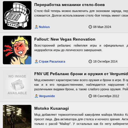
Переработка механики стелс-боев
Стелс-бой теперь можно выключить для экономии заряда, пер
сломается. Долгое использование стелс-боя теперь имеет свои
Nubius
08 Мая 2024
Fallout: New Vegas Renovation
Всесторонний ребаланс геймплея игры и официальных д
недоработок игры до логического завершения.
Страж Расалхага
18 Октября 2014
FNV UE Ребаланс брони и оружия от Vergumi
Мод изменяет характеристики всего оружия и брони в игре. В о
как и в его предшественнике, наблюдается нарушение 
различными видами брони, а также слабого урона оружия. Ре
оказываются живучее, чем носители бронежилетов, а обычн
Vergumide
08 Сентября 2012
пуля, пущенная ему прямо в голову. Силовая броня, слав
прежних частей, по необъяснимой причине уступила свое ме
бронежилету, а легионеры в своих рубищах выдерживают з
Motoko Kusanagi
многих видов брони показатель поглощения урона почти одина
Мод добавляет термооптический камуфляж майора Motoko Kus
положение владельцев более тяжелых и по логике прочных
пресет лица. Два активатора для стелса и ночного зрения. Акт
"Ребаланс брони" увеличивают поглощение урона броней по
только с расой "Майор". У остальных как бэ нету кибернети
броня - в 1,5 раза Средняя броня - в 2 раза Тяжелая броня (