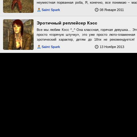
неуместная порванная роба, Я, конечно, все понимаю – мас
жители Мохава знают, что она из Братства? Какой смысл прята
Saint Spark
08 Января 2011
рассудил и теперь, у Вас есть возможность заменить старую
жрица тут точно подойдет! Дополнение носит эротический
рекомендуется! Внимание! Для работы этого дополнения вам 
Эротичный реплейсер Кэсс
и Глазки Энтони Лингса» ссылка ниже, в секции «Поле
Все мы любим Кэсс ^_^ Она классная, горячая девушка… Это
используются не стандартные прически.
просто «горячую штучку», это уже просто люто-пламенная
эротический характер, детям до 18ти не рекомендуется!
дополнения вам необходимо скачать «Прически и Глазки Эн
Saint Spark
13 Ноября 2013
секции «Полезные ссылки». В дополнении используются не ста