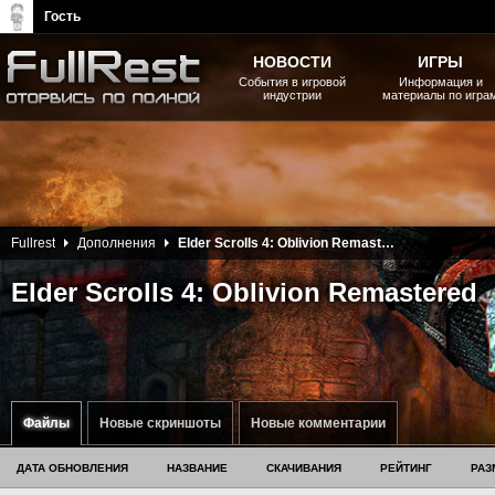
Гость
НОВОСТИ
ИГРЫ
События в игровой
Информация и
индустрии
материалы по игра
The Elder Scrolls, Fallout,
Bethesda Softworks - статьи,
новости, дополнения
Fullrest
Дополнения
Elder Scrolls 4: Oblivion Remastered
Elder Scrolls 4: Oblivion Remastered
Файлы
Новые скриншоты
Новые комментарии
ДАТА ОБНОВЛЕНИЯ
НАЗВАНИЕ
СКАЧИВАНИЯ
РЕЙТИНГ
РАЗ