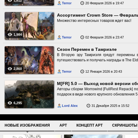
1,812
Terror
20 Февраля 2026 в 19:47
Ассортимент Crown Store — Феврал
Множество интересных товаров ждет вас!
1,984
Terror
02 Февраля 2026 в 23:47
Сезон Перемен в Тамриэле
В Вторую эру Тамриэля грядут перемены 
путешествовать и получать награды в The Elder
2,860
Terror
12 Января 2026 в 20:43
M[FR] 5.0 — Выход новой версии сб
Авторы сборки Morrowind [FullRest Repack] п
подарок в виде нового крупного обновления 5
6,295
Lord Alex
31 Декабря 2025 в 15:52
НОВЫЕ ИЗОБРАЖЕНИЯ
АРТ
КОНЦЕПТ АРТ
СКРИНШОТЫ