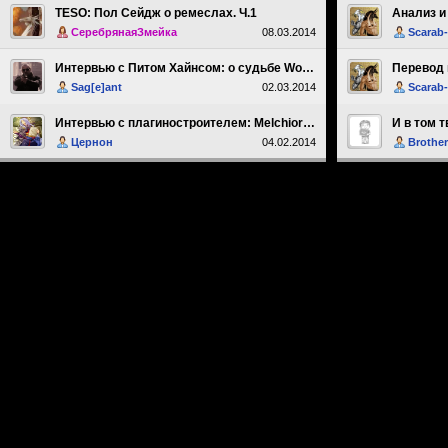
TESO: Пол Сейдж о ремеслах. Ч.1
Анализ и
СеребрянаяЗмейка
08.03.2014
Scarab
Интервью с Питом Хайнсом: о cудьбе Wolfenstein и подписке на ESO
Перевод 
Sag[e]ant
02.03.2014
Scarab
Интервью с плагиностроителем: Melchior Dahrk
Цернон
04.02.2014
Brothe