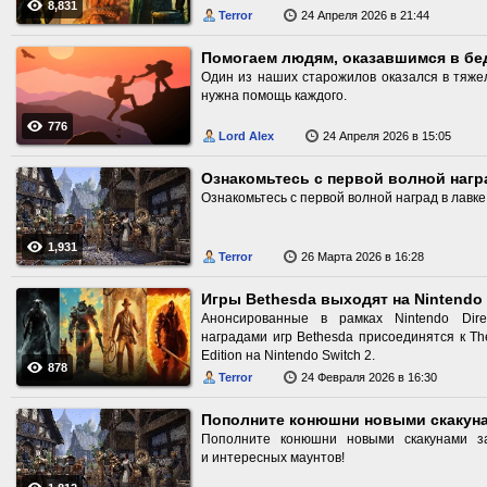
8,831
будет возможность поговорить с предста
Terror
24 Апреля 2026 в 21:44
сделать выбор
Помогаем людям, оказавшимся в бе
Один из наших старожилов оказался в тяже
нужна помощь каждого.
776
Lord Alex
24 Апреля 2026 в 15:05
Ознакомьтесь с первой волной наград в лавке
1,931
Terror
26 Марта 2026 в 16:28
Игры Bethesda выходят на Nintendo 
Анонсированные в рамках Nintendo Dire
наградами игр Bethesda присоединятся к The 
Edition на Nintendo Switch 2.
878
Terror
24 Февраля 2026 в 16:30
Пополните конюшни новыми скакуна
Пополните конюшни новыми скакунами з
и интересных маунтов!