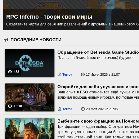
RPG Inferno - твори свои миры
Создавайте карты для себя или развлечений с друзьями в нашем новом 
ПОСЛЕДНИЕ НОВОСТИ
Обращение от Bethesda Game Studi
Планы на ближайшее (и не очень) будущее
483
Terror
17 Июля 2026 в 21:07
Ваш опыт в ESO становится ещё лучше с Н
включая помощь новым игрокам, почтовые уве
1,310
Terror
20 Мая 2026 в 21:08
Выберите свою фракцию на Ночном
Три фракции — один выбор С открытием Ноч
три могущественные фракции борются за ко
этой таинственной зоне. Как только вы за