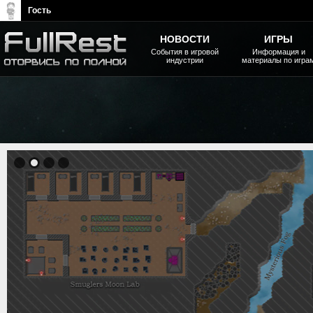
Гость
НОВОСТИ
ИГРЫ
События в игровой
Информация и
индустрии
материалы по игра
The Elder Scrolls, Fallout,
Bethesda Softworks - статьи,
новости, дополнения