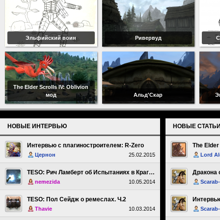
Эльфийский воин
Ривервуд
С
The Elder Scrolls IV: Oblivion
мод
Альд'Скар
Э
НОВЫЕ ИНТЕРВЬЮ
НОВЫЕ СТАТЬ
Интервью с плагиностроителем: R-Zero
The Elder
Цернон
25.02.2015
Lord Al
TESO: Рич Ламберт об Испытаниях в Краглорне. Ч.1.
Дракона 
nemezida
10.05.2014
Scarab
TESO: Пол Сейдж о ремеслах. Ч.2
Thavie
10.03.2014
Scarab