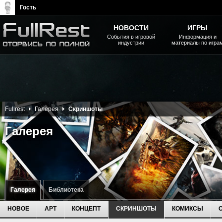
Гость
НОВОСТИ
ИГРЫ
События в игровой
Информация и
индустрии
материалы по игра
The Elder Scrolls, Fallout,
Bethesda Softworks - статьи,
новости, дополнения
Fullrest
Галерея
Скриншоты
Галерея
Галерея
Библиотека
НОВОЕ
АРТ
КОНЦЕПТ
СКРИНШОТЫ
КОМИКСЫ