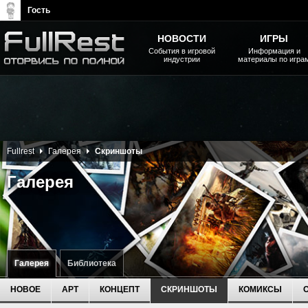
Гость
НОВОСТИ
ИГРЫ
События в игровой
Информация и
индустрии
материалы по игра
The Elder Scrolls, Fallout,
Bethesda Softworks - статьи,
новости, дополнения
Fullrest
Галерея
Скриншоты
Галерея
Галерея
Библиотека
НОВОЕ
АРТ
КОНЦЕПТ
СКРИНШОТЫ
КОМИКСЫ