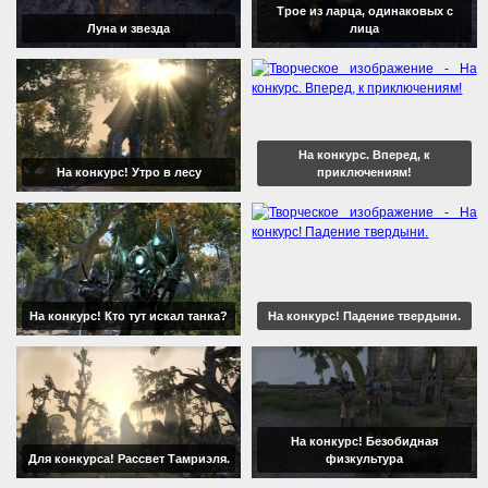
Трое из ларца, одинаковых с
Луна и звезда
лица
На конкурс. Вперед, к
На конкурс! Утро в лесу
приключениям!
На конкурс! Кто тут искал танка?
На конкурс! Падение твердыни.
На конкурс! Безобидная
Для конкурса! Рассвет Тамриэля.
физкультура