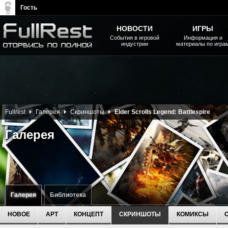
Гость
НОВОСТИ
ИГРЫ
События в игровой
Информация и
индустрии
материалы по игра
The Elder Scrolls, Fallout,
Bethesda Softworks - статьи,
новости, дополнения
Fullrest
Галерея
Скриншоты
Elder Scrolls Legend: Battlespire
Галерея
Галерея
Библиотека
НОВОЕ
АРТ
КОНЦЕПТ
СКРИНШОТЫ
КОМИКСЫ